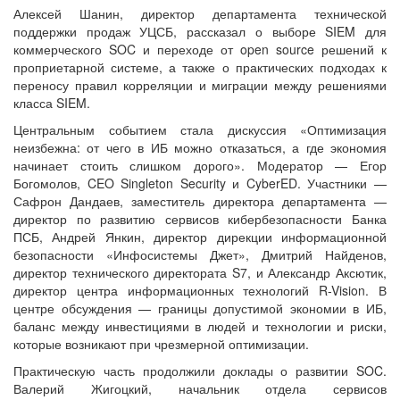
Алексей Шанин, директор департамента технической
поддержки продаж УЦСБ, рассказал о выборе SIEM для
коммерческого SOC и переходе от open source решений к
проприетарной системе, а также о практических подходах к
переносу правил корреляции и миграции между решениями
класса SIEM.
Центральным событием стала дискуссия «Оптимизация
неизбежна: от чего в ИБ можно отказаться, а где экономия
начинает стоить слишком дорого». Модератор — Егор
Богомолов, CEO Singleton Security и CyberED. Участники —
Сафрон Дандаев, заместитель директора департамента —
директор по развитию сервисов кибербезопасности Банка
ПСБ, Андрей Янкин, директор дирекции информационной
безопасности «Инфосистемы Джет», Дмитрий Найденов,
директор технического директората S7, и Александр Аксютик,
директор центра информационных технологий R-Vision. В
центре обсуждения — границы допустимой экономии в ИБ,
баланс между инвестициями в людей и технологии и риски,
которые возникают при чрезмерной оптимизации.
Практическую часть продолжили доклады о развитии SOC.
Валерий Жигоцкий, начальник отдела сервисов