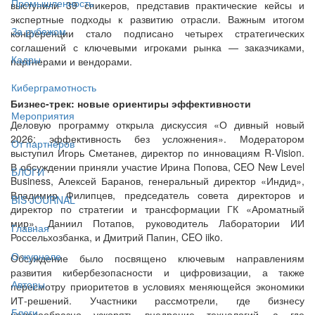
Промышленность
выступили 39 спикеров, представив практические кейсы и
экспертные подходы к развитию отрасли. Важным итогом
За рубежом
конференции стало подписано четырех стратегических
соглашений с ключевыми игроками рынка — заказчиками,
Кадры
партнерами и вендорами.
Киберграмотность
Бизнес-трек: новые ориентиры эффективности
Мероприятия
Деловую программу открыла дискуссия «О дивный новый
2026: эффективность без усложнения». Модератором
От партнёров
выступил Игорь Сметанев, директор по инновациям R‑Vision.
В обсуждении приняли участие Ирина Попова, CEO New Level
БЛОГИ
Business, Алексей Баранов, генеральный директор «Индид»,
Владимир Филипцев, председатель совета директоров и
BIS JOURNAL
директор по стратегии и трансформации ГК «Ароматный
мир», Даниил Потапов, руководитель Лаборатории ИИ
Главная
Россельхозбанка, и Дмитрий Папин, CEO iiko.
О журнале
Обсуждение было посвящено ключевым направлениям
развития кибербезопасности и цифровизации, а также
Авторы
пересмотру приоритетов в условиях меняющейся экономики
ИТ-решений. Участники рассмотрели, где бизнесу
Блоги
целесообразно ускорять внедрение технологий, а где