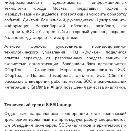
кибербезопасности Департамента информационных
технологий города Москвы, представил подход к
маршрутизации инцидентов, позволяющий ускорить обработку
событий. Дмитрий Домшинский, руководитель «Центра защиты
информации Новосибирской области», разобрал, как
выстроить SOC и быстрее выйти на зрелый уровень, сохраняя
баланс между скоростью и затратами.
Алексей Орехов, руководитель производственно-
технологического управления НТЦ «Вулкан», поделился
опытом перехода от разрозненных средств защиты к
экосистеме автоматизации. Завершили блок представители
СберТех — Станислав Мерзляков, руководитель SOC
СберТех, и Полина Тимофеева, аналитик SOC СберТех,
рассказав о внедрении рабочих метрик SOC и использовании
интеграции с Grafana и AI для повышения качества аналитики.
Технический трек и SIEM Lounge
Отдельным направлением конференции стал технический
трек, ориентированный на прикладную работу специалистов.
Он объединил инженеров, SOC-аналитиков и архитекторов и
был посвящен реальным сценариям — от мониторинга и