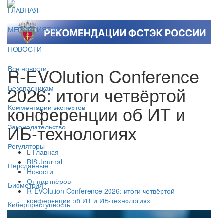
ГЛАВНАЯ
МЕРОПРИЯТИЯ
НОВОСТИ
R-EVOlution Conference
Все новости
2026: итоги четвёртой
Безопасникам
конференции об ИТ и
Комментарии экспертов
ИБ-технологиях
Законодательство
Регуляторы
Главная
BIS Journal
Персданные
Новости
От партнёров
Биометрия
R-EVOlution Conference 2026: итоги четвёртой
конференции об ИТ и ИБ-технологиях
Киберпреступность