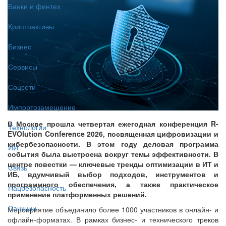
Банки и финтех
Криптоактивы
Бизнес
Сервисы
Соцсети
Импортозамещение
В Москве прошла четвертая ежегодная конференция R-
Технологии
EVOlution Conference 2026, посвященная цифровизации и
кибербезопасности. В этом году деловая программа
ИИ
события была выстроена вокруг темы эффективности. В
центре повестки — ключевые тренды оптимизации в ИТ и
Связь
ИБ, вдумчивый выбор подходов, инструментов и
программного обеспечения, а также практическое
Нацбезопасность
применение платформенных решений.
Санкции
Мероприятие объединило более 1000 участников в онлайн- и
офлайн-форматах. В рамках бизнес- и технического треков