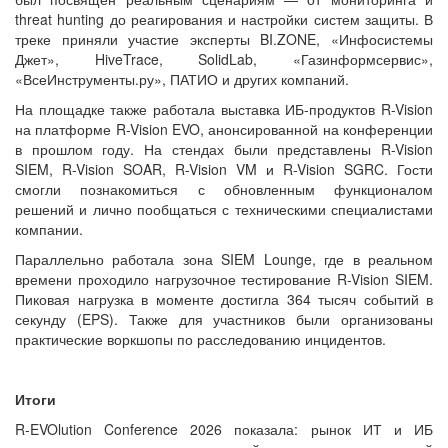
threat hunting до реагирования и настройки систем защиты. В
треке приняли участие эксперты BI.ZONE, «Инфосистемы
Джет», HiveTrace, SolidLab, «Газинформсервис»,
«ВсеИнструменты.ру», ПАТИО и других компаний.
На площадке также работала выставка ИБ-продуктов R-Vision
на платформе R-Vision EVO, анонсированной на конференции
в прошлом году. На стендах были представлены R-Vision
SIEM, R-Vision SOAR, R-Vision VM и R-Vision SGRC. Гости
смогли познакомиться с обновленным функционалом
решений и лично пообщаться с техническими специалистами
компании.
Параллельно работала зона SIEM Lounge, где в реальном
времени проходило нагрузочное тестирование R-Vision SIEM.
Пиковая нагрузка в моменте достигла 364 тысяч событий в
секунду (EPS). Также для участников были организованы
практические воркшопы по расследованию инцидентов.
Итоги
R-EVOlution Conference 2026 показала: рынок ИТ и ИБ