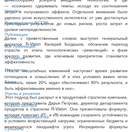
— осознанно сдерживать темпы, исходя из соотношения
Читалка
затрат и получаемого эффекта. Отдельное внимание было
уделено роли искусственного интеллекта: от уже достигнутых
Рекомендации ФСТЭК
прикладных результатов до новых рисков, роста затрат и
уровня неопределенности.
Публикации
Далее с приветственным словом выступил генеральный
директор R-Vision Валерий Богдашов, обозначив переход
Все публикации
отрасли от этапа технологических «революций» к фазе
зрелого развития, где ключевым приоритетом становится
О главном
эффективность:
Регуляторы
«После масштабных изменений наступает время развития
потенциала и осмысления. И в этих условиях важно четко
Банки
понимать, какие 20% задач обеспечивают 80% результата, и
быть эффективными именно в них».
Угрозы и решения
Этот подход был раскрыт и в продуктовой стратегии компании,
которую представила Дарья Петрова, директор департамента
Инфраструктура
продуктов и стратегии R-Vision. Она презентовала формулу,
которая помогает ИТ- и ИБ-командам сохранять устойчивость
Деловые мероприятия
в условиях возрастающей нагрузки, ограниченных бюджета и
меняющегося ландшафта угроз. Ингридиенты формулы
Субъекты