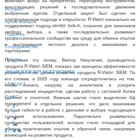
включают фокус на приоритетах, переоценку инструментов,
консолидацию решений и последовательное движение
История
выбранным курсом. Отдельный акцент был сделан на
платформенном подходе и открытости: R-Vision изначально не
Архив номеров
поддерживает подход vendor lock-in, сохраняя для заказчиков
свободу выбора, а также последовательно развивает
Подписка
профессиональное сообщество как среду для обмена опытом
и выстраивания честного диалога с заказчиками и
Сотрудничество
партнерами.
Отзывы
Продолжая эту логику, Виктор Никуличев, руководитель
продукта R-Vision SIEM, показал, как принципы эффективности
ЭНЦИКЛОПЕДИЯ БЕЗОПАСНИКА
реализуются на уровне развития продукта R-Vision SIEM. По
его словам, в 2025 году команда сосредоточилась на том,
LEAK-БЕЗ
чтобы снизить нагрузку на аналитиков и ускорить
расследование инцидентов, сделав работу с системой более
О НАС
удобной и понятной. Важным шагом стало выделение log
management в отдельное решение, что дало заказчикам
больше гибкости в работе с данными и выборе подходящего
сценария использования. Параллельно развивалось
сообщество пользователей, которое стало площадкой для
обмена практическим опытом и обратной связи, напрямую
влияющей на развитие продукта.