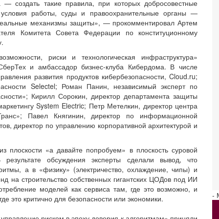
а — создать такие правила, при которых добросовестные
 условия работы, суды и правоохранительные органы —
 реальные механизмы защиты», — прокомментировал Артем
ателя Комитета Совета Федерации по конституционному
.
зможности, риски и технологическая инфраструктура»
СберТех и амбассадор бизнес-клуба Кибердома. В числе
авления развития продуктов кибербезопасности, Cloud.ru;
асности Selectel; Роман Панин, независимый эксперт по
асности»; Кирилл Сорокин, директор департамента защиты
аркетингу System Electric; Петр Метелкин, директор центра
Транс»; Павел Княгинин, директор по информационной
ов, директор по управлению корпоративной архитектурой и
из плоскости «а давайте попробуем» в плоскость суровой
В результате обсуждения эксперты сделали вывод, что
итмы, а в «физику» (электричество, охлаждение, чипы) и
нд на строительство собственных гигантских ЦОДов под ИИ
требление моделей как сервиса там, где это возможно, и
-
где это критично для безопасности или экономики.
управление риском в эпоху доверия к алгоритмам» приняли