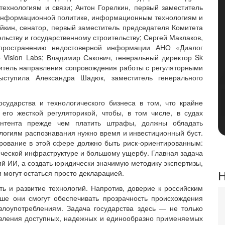
хнологиям и связи; Антон Горелкин, первый заместитель
 информационной политике, информационным технологиям и
кин, сенатор, первый заместитель председателя Комитета
льству и государственному строительству; Сергей Маклаков,
спространению недостоверной информации АНО «Диалог
 Vision Labs; Владимир Сакович, генеральный директор Sk
дитель направления сопровождения работы с регуляторными
ыступила Александра Шадюк, заместитель генерального
сударства и технологического бизнеса в том, что крайне
его жесткой регуляторикой, чтобы, в том числе, в судах
контента прежде чем платить штрафы, должны обладать
логиям распознавания нужно время и инвестиционный буст.
ирование в этой сфере должно быть риск-ориентированным:
итической инфраструктуре и большому ущербу. Главная задача
ий ИИ, а создать юридически значимую методику экспертизы,
Н
 могут остаться просто декларацией.
ь и развитие технологий. Напротив, доверие к российским
е они смогут обеспечивать прозрачность происхождения
 злоупотреблениям. Задача государства здесь — не только
оявления доступных, надежных и единообразно применяемых