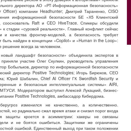
ального директора АО «РТ-Информационная безопасность»
ty Officer) компании Headhunter; Дмитрий Тараненко, CISO
ления информационной безопасности БЕ «Х5 Клиентский
, сооснователь Raft и CEO HiveTrace. Спикеры обсудили
 к стадии «суровой реальности». Главный конфликт сейчас
ти и качества фронтир-моделей, а безопасность требует
 быть найден в концепции «Copilot» и «Human in the Loop»:
е решение всегда за человеком.
 новый ландшафт безопасности» объединила экспертов в
 приняли участие Олег Скулкин, руководитель управления
ктор Бобыльков, директор по информационной безопасности
ский директор Positive Technologies; Игорь Бирюков, СЕО
ма; Юрий Шабалин, Chief AI Officer ГК Swordfish Security и
оверенные и безопасные интеллектуальные системы» AIRI,
-МТУСИ. Модератором выступил Алексей Лукацкий, бизнес-
пании Positive Technologies, амбассадор Кибердома.
еругроз изменился не качественно, а количественно.
стей, но радикально сжал время атаки и снизил порог входа
я защиты кроется в асимметрии: хакеры не связаны
дели и не боятся ошибиться. Защитники же ограничены
ностной ошибкой. Единственный выход при таком положении