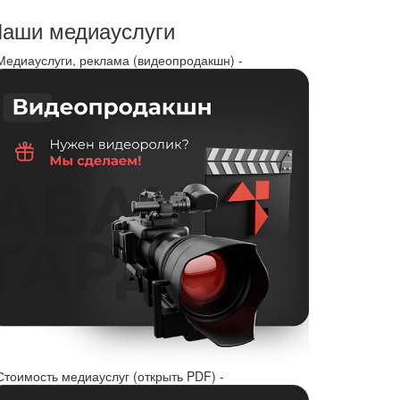
аши медиауслуги
 Медиауслуги, реклама (видеопродакшн) -
Стоимость медиауслуг (открыть PDF) -