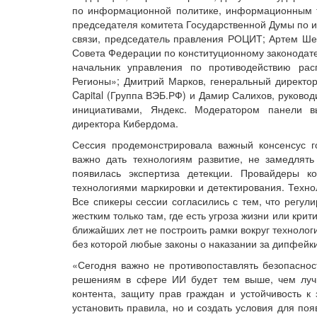
по информационной политике, информационным те
председателя комитета Государственной Думы по
связи, председатель правления РОЦИТ; Артем Шей
Совета Федерации по конституционному законодате
начальник управления по противодействию ра
Регионы»; Дмитрий Марков, генеральный директор
Capital (Группа ВЭБ.РФ) и Дамир Салихов, руково
инициативами, Яндекс. Модератором панели в
директора Кибердома.
Сессия продемонстрировала важный консенсус го
важно дать технологиям развитие, не замедлять 
появилась экспертиза детекции. Провайдеры 
технологиями маркировки и детектирования. Техно
Все спикеры сессии согласились с тем, что регул
жестким только там, где есть угроза жизни или кр
ближайших лет не построить рамки вокруг технолог
без которой любые законы о наказании за дипфейки
«Сегодня важно не противопоставлять безопасност
решениям в сфере ИИ будет тем выше, чем лучш
контента, защиту прав граждан и устойчивость к
установить правила, но и создать условия для п