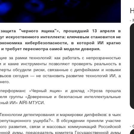
Н
-
защита "черного ящика"», прошедший 13 апреля в
уг искусственного интеллекта: ключевым становится не
экономика кибербезопасности, в которой ИИ кратно
 и требует пересмотра самой модели доверия.
ие за рамки технологий: как работать с непрозрачностью
ти и какие инструменты позволяют проверять реальность в
сперты обсудили риски, связанные с дипфейками и новыми
 вызов сегодня — не остановить развитие технологий ИИ, а
него.
й перформанс «Черный ящик» и доклад «Угроза прошла
ителя группы «Доверенные и безопасные интеллектуальные
асный ИИ» AIRI-МТУСИ.
ехнологии детектирования и маркировки дипфейков: в чьих
 репутационного ущерба?». В обсуждении приняли участие
- 
ого развития, связи и массовых коммуникаций Российской
енной думы, председатель комитета Государственной думы