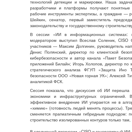
технологий детекции и маркировки. Наша задач
разработчики и платформы получают понятные
рабочие инструменты экспертизы, а граждане —
Шейкин, сенатор, первый заместитель председ
законодательству и государственному строительству
В сессии «ИИ в информационных системах: во
модератором выступил Всеслав Соленик, CISO 
участников — Максим Долгинин, руководитель напр
Денис Полянский, директор по клиентской безоп
кибербезопасности и автор канала «Пакет Безоп
приложений Билайн; Игорь Холопов, директор по м
стратегического анализа ФГУП «Защита Ино 
безопасности ООО «Новая горная УК»; Алексей Тит
аналитикой ФСК.
Сессия показала, что дискуссия об ИИ перешла 
экономики и инфраструктурных ограничений. 
эффективное внедрение ИИ упирается не в алгор
«химию» (готовность людей менять процессы). Тре
сменяется прагматичным гибридным подходом: по
строительство изолированных контуров только там, 
В следующей дискуссии «CISO и генеративный ИИ: 