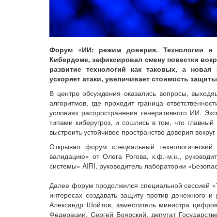
Форум «ИИ: режим доверия. Технологии и 
Кибердоме, зафиксировал смену повестки вокр
развитие технологий как таковых, а новая 
ускоряет атаки, увеличивает стоимость защиты
В центре обсуждения оказались вопросы, выходящ
алгоритмов, где проходит граница ответственнос
условиях распространения генеративного ИИ. Эк
типами киберугроз, и сошлись в том, что главный
выстроить устойчивое пространство доверия вокруг 
Открывал форум специальный технологически
валидацию» от Олега Рогова, к.ф.-м.н., руковод
системы» AIRI, руководитель лаборатории «Безоп
Далее форум продолжился специальной сессией «Т
интересах создавать защиту против денежного и
Александр Шойтов, заместитель министра цифров
Федерации, Сергей Боярский, депутат Государств