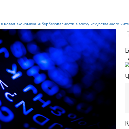
 новая экономика кибербезопасности в эпоху искусственного инт
Б
-
Ч
К