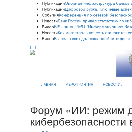
Публикации
Опорная инфраструктура банков в
Публикации
Цифровой рубль. Ключевые аспек
События
Конференция по сетевой безопаснос
Новости
Банк России привёл статистику по ки
Видео
BIS Journal №51 "Информационная без
Новости
Как магистральная сеть становится с
Видео
Вышел в свет долгожданный пятидесяты
ГЛАВНАЯ
МЕРОПРИЯТИЯ
НОВОСТИ
Форум «ИИ: режим д
кибербезопасности в