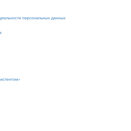
циальности персональных данных
а
систентом»