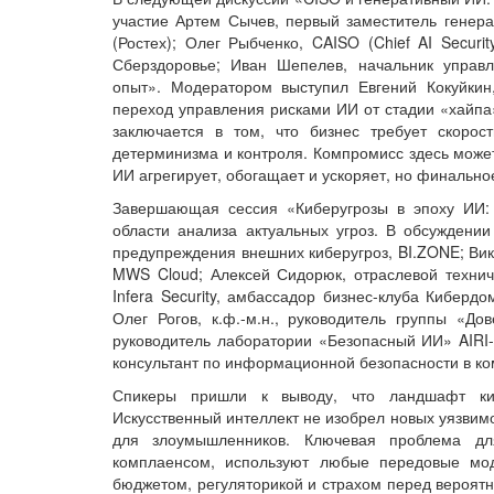
участие Артем Сычев, первый заместитель генер
(Ростех); Олег Рыбченко, CAISO (Chief AI Securi
Сберздоровье; Иван Шепелев, начальник управ
опыт». Модератором выступил Евгений Кокуйкин
переход управления рисками ИИ от стадии «хайпа»
заключается в том, что бизнес требует скорос
детерминизма и контроля. Компромисс здесь может
ИИ агрегирует, обогащает и ускоряет, но финально
Завершающая сессия «Киберугрозы в эпоху ИИ:
области анализа актуальных угроз. В обсуждении
предупреждения внешних киберугроз, BI.ZONE; Ви
MWS Cloud; Алексей Сидорюк, отраслевой техниче
Infera Security, амбассадор бизнес-клуба Кибердо
Олег Рогов, к.ф.-м.н., руководитель группы «Д
руководитель лаборатории «Безопасный ИИ» AIRI
консультант по информационной безопасности в ком
Спикеры пришли к выводу, что ландшафт киб
Искусственный интеллект не изобрел новых уязвимо
для злоумышленников. Ключевая проблема дл
комплаенсом, используют любые передовые мо
бюджетом, регуляторикой и страхом перед вероят