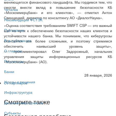
меняющегося финансового ландшафта. Мы гордимся тем, что
смогли внести вклад в повышение безопасности КБ
Читалка
«Москоммерцбанк» и его клиентов», — отметил Антон
Свинцицкий, директор по консалтингу АО «ДиалогНаука».
Рекомендации ФСТЭК
«Оценка соответствия требованиям SWIFT CSP — это важный
Публикации
шаг на пути к обеспечению безопасности наших клиентов и
устойчивости нашего банка. Мы понимаем, что киберугрозы
Все публикации
становятся все более сложными, и поэтому стремимся
обеспечить наивысший уровень защиты»,
О главном
— прокомментировал Олег Задорожный, начальник
управления защиты информационных ресурсов КБ
Регуляторы
«Москоммерцбанк» (АО).
Банки
28 января, 2026
Угрозы и решения
От партнёров
Инфраструктура
Смотрите также
Деловые мероприятия
Субъекты