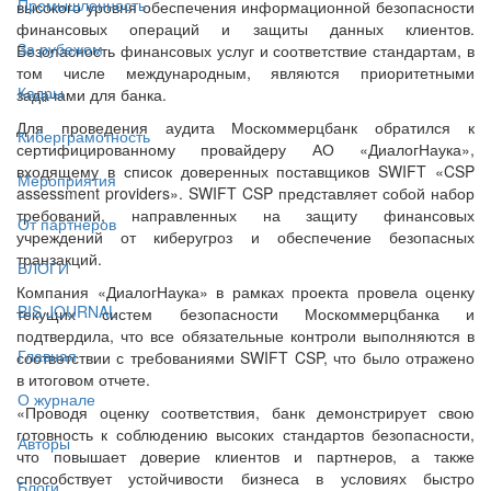
Промышленность
высокого уровня обеспечения информационной безопасности
финансовых операций и защиты данных клиентов.
За рубежом
Безопасность финансовых услуг и соответствие стандартам, в
том числе международным, являются приоритетными
Кадры
задачами для банка.
Для проведения аудита Москоммерцбанк обратился к
Киберграмотность
сертифицированному провайдеру АО «ДиалогНаука»,
входящему в список доверенных поставщиков SWIFT «CSP
Мероприятия
assessment providers». SWIFT CSP представляет собой набор
требований, направленных на защиту финансовых
От партнёров
учреждений от киберугроз и обеспечение безопасных
транзакций.
БЛОГИ
Компания «ДиалогНаука» в рамках проекта провела оценку
BIS JOURNAL
текущих систем безопасности Москоммерцбанка и
подтвердила, что все обязательные контроли выполняются в
Главная
соответствии с требованиями SWIFT CSP, что было отражено
в итоговом отчете.
О журнале
«Проводя оценку соответствия, банк демонстрирует свою
готовность к соблюдению высоких стандартов безопасности,
Авторы
что повышает доверие клиентов и партнеров, а также
способствует устойчивости бизнеса в условиях быстро
Блоги