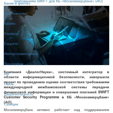
требованиям SWIFT для КБ «Москоммерцбанк» (АО)
Банки и финтех
Криптоактивы
Бизнес
Сервисы
Соцсети
Импортозамещение
Технологии
Компания «ДиалогНаука», системный интегратор в
ИИ
области информационной безопасности, завершила
проект по проведению оценки соответствия требованиям
Связь
международной межбанковской системы передачи
финансовой информации и совершения платежей SWIFT
Нацбезопасность
Customer Security Programme в КБ «Москоммерцбанк»
(АО).
Санкции
Москоммерцбанк активно работает над поддержанием