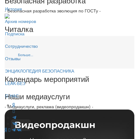
Безопасная разработка
История
- Безопасная разработка эволюция по ГОСТу -
Архив номеров
Читалка
Подписка
Сотрудничество
Больше...
Отзывы
ЭНЦИКЛОПЕДИЯ БЕЗОПАСНИКА
Календарь мероприятий
LEAK-БЕЗ
Наши медиауслуги
О НАС
- Медиауслуги, реклама (видеопродакшн) -