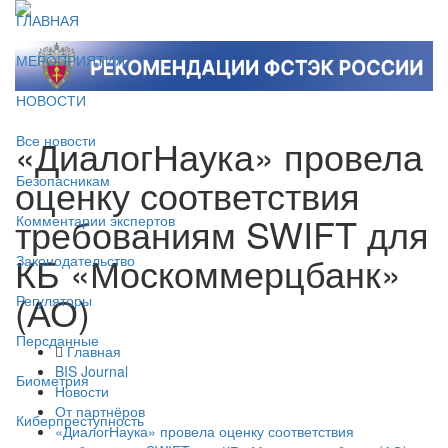
ГЛАВНАЯ
МЕРОПРИЯТИЯ
НОВОСТИ
«ДиалогНаука» провела
Все новости
оценку соответствия
Безопасникам
требованиям SWIFT для
Комментарии экспертов
КБ «Москоммерцбанк»
Законодательство
(АО)
Регуляторы
Персданные
Главная
BIS Journal
Биометрия
Новости
От партнёров
Киберпреступность
«ДиалогНаука» провела оценку соответствия