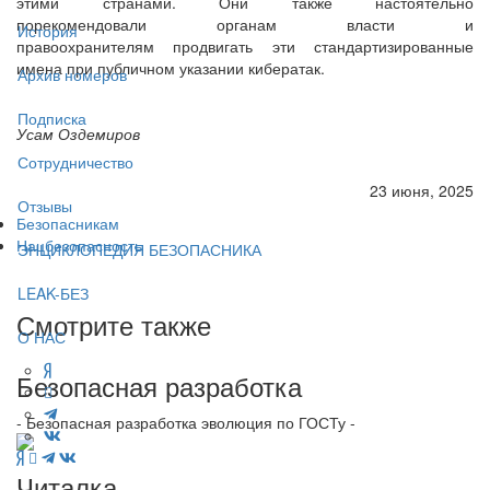
этими странами. Они также настоятельно
порекомендовали органам власти и
История
правоохранителям продвигать эти стандартизированные
имена при публичном указании кибератак.
Архив номеров
Подписка
Усам Оздемиров
Сотрудничество
23 июня, 2025
Отзывы
Безопасникам
Нацбезопасность
ЭНЦИКЛОПЕДИЯ БЕЗОПАСНИКА
LEAK-БЕЗ
Смотрите также
О НАС
Безопасная разработка
- Безопасная разработка эволюция по ГОСТу -
Читалка