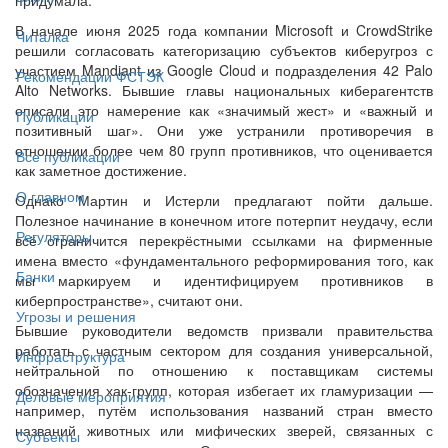
В начале июня 2025 года компании Microsoft и CrowdStrike
Читалка
решили согласовать категоризацию субъектов киберугроз с
участием Mandiant из Google Cloud и подразделения 42 Palo
Рекомендации ФСТЭК
Alto Networks. Бывшие главы национальных киберагентств
описали это намерение как «значимый жест» и «важный и
Публикации
позитивный шаг». Они уже устранили противоречия в
отношении более чем 80 групп противников, что оценивается
Все публикации
как заметное достижение.
О главном
Однако Мартин и Истерли предлагают пойти дальше.
Полезное начинание в конечном итоге потерпит неудачу, если
Регуляторы
всё ограничится перекрёстными ссылками на фирменные
имена вместо «фундаментального реформирования того, как
Банки
мы маркируем и идентифицируем противников в
киберпространстве», считают они.
Угрозы и решения
Бывшие руководители ведомств призвали правительства
работать с частным сектором для создания универсальной,
Инфраструктура
нейтральной по отношению к поставщикам системы
обозначения хак-групп, которая избегает их гламуризации —
Деловые мероприятия
например, путём использования названий стран вместо
названий животных или мифических зверей, связанных с
Субъекты