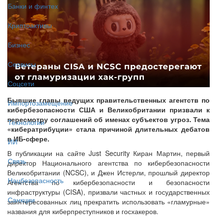
Банки и финтех
Криптоактивы
Бизнес
Сервисы
Соцсети
Бывшие главы ведущих правительственных агентств по
Импортозамещение
кибербезопасности США и Великобритании призвали к
пересмотру соглашений об именах субъектов угроз. Тема
Технологии
«кибератрибуции» стала причиной длительных дебатов
в ИБ-сфере.
ИИ
В публикации на сайте Just Security Киран Мартин, первый
Связь
директор Национального агентства по кибербезопасности
Великобритании (NCSC), и Джен Истерли, прошлый директор
Нацбезопасность
Агентства по кибербезопасности и безопасности
инфраструктуры (CISA), призвали частных и государственных
Санкции
заинтересованных лиц прекратить использовать «гламурные»
названия для киберпреступников и госхакеров.