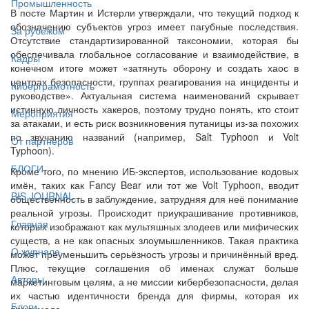
Промышленность
В посте Мартин и Истерли утверждали, что текущий подход к
обозначению субъектов угроз имеет пагубные последствия.
За рубежом
Отсутствие стандартизированной таксономии, которая бы
обеспечивала глобальное согласование и взаимодействие, в
Кадры
конечном итоге может «затянуть оборону и создать хаос в
центрах безопасности, группах реагирования на инциденты и
Киберграмотность
руководстве». Актуальная система наименований скрывает
истинную личность хакеров, поэтому трудно понять, кто стоит
Мероприятия
за атаками, и есть риск возникновения путаницы из-за похожих
по звучанию названий (например, Salt Typhoon и Volt
От партнёров
Typhoon).
БЛОГИ
Кроме того, по мнению ИБ-экспертов, использование кодовых
имён, таких как Fancy Bear или тот же Volt Typhoon, вводит
BIS JOURNAL
общественность в заблуждение, затрудняя для неё понимание
реальной угрозы. Происходит приукрашивание противников,
Главная
которых изображают как мультяшных злодеев или мифических
существ, а не как опасных злоумышленников. Такая практика
О журнале
может преуменьшить серьёзность угрозы и причинённый вред.
Плюс, текущие соглашения об именах служат больше
Авторы
маркетинговым целям, а не миссии кибербезопасности, делая
их частью идентичности бренда для фирмы, которая их
Блоги
придумала.