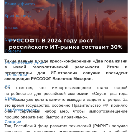
Банки и финтех
Криптоактивы
Бизнес
Сервисы
Соцсети
Такие данные в ходе пресс-конференции «Два года жизни
Импортозамещение
в новой геополитической реальности. Итоги и
перспективы для ИТ-отрасли» озвучил президент
Технологии
ассоциации РУССОФТ Валентин Макаров.
ИИ
Он отметил, что импортозамещение стало острой
потребностью для российской экономики: «Спустя два года
Связь
мы можем уже делать какие-то выводы и выделять тренды. За
это время государство, особенно Правительство РФ, приняло
Нацбезопасность
очень серьёзный набор мер, чтобы импортозамещение
прошло оперативно, быстро и правильно».
Санкции
Так, Российский фонд развития технологий (РФРИТ) получил
средства на поддержку импортозамещения, и в общей