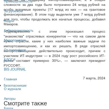
Промышленность
сложности за два года было потрачено 24 млрд рублей на
особо значимые проекты (17 млрд из них — на грантовое
За рубежом
финансирование). В этом году выделили уже 7 млрд рублей
для того, чтобы продолжать все начатые процессы, добавил
Кадры
Макаров.
Киберграмотность
«Одновременно с этим произошел процесс
"знакомства" отраслевых конкурентов — что на самом деле
Мероприятия
нужно отрасли, какие у них наиболее важные задачи по
импортозамещению, и как их решать. В ряде отраслей
От партнёров
импортозамещение действительно происходит, причем с
участием ИТ-индустрии — в 2024 году рост российского ИТ-
БЛОГИ
рынка составит примерно 30%», — заключил президент
РУССОФТ.
BIS JOURNAL
7 марта, 2024
Главная
Безопасникам
О журнале
Авторы
Смотрите также
Блоги