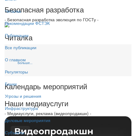
Безопасная разработка
Читалка
- Безопасная разработка эволюция по ГОСТу -
Рекомендации ФСТЭК
Читалка
Публикации
Все публикации
О главном
Больше...
Регуляторы
Календарь мероприятий
Банки
Угрозы и решения
Наши медиауслуги
Инфраструктура
- Медиауслуги, реклама (видеопродакшн) -
Деловые мероприятия
Субъекты