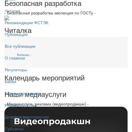
Безопасная разработка
Читалка
- Безопасная разработка эволюция по ГОСТу -
Рекомендации ФСТЭК
Читалка
Публикации
Все публикации
Больше...
О главном
Регуляторы
Календарь мероприятий
Банки
Наши медиауслуги
Угрозы и решения
- Медиауслуги, реклама (видеопродакшн) -
Инфраструктура
Деловые мероприятия
Субъекты