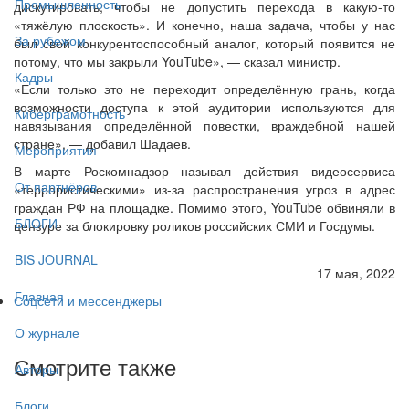
Промышленность
дискутировать, чтобы не допустить перехода в какую-то
«тяжёлую плоскость». И конечно, наша задача, чтобы у нас
За рубежом
был свой конкурентоспособный аналог, который появится не
потому, что мы закрыли YouTube», — сказал министр.
Кадры
«Если только это не переходит определённую грань, когда
возможности доступа к этой аудитории используются для
Киберграмотность
навязывания определённой повестки, враждебной нашей
стране», — добавил Шадаев.
Мероприятия
В марте Роскомнадзор называл действия видеосервиса
От партнёров
«террористическими» из-за распространения угроз в адрес
граждан РФ на площадке. Помимо этого, YouTube обвиняли в
БЛОГИ
цензуре за блокировку роликов российских СМИ и Госдумы.
BIS JOURNAL
17 мая, 2022
Главная
Соцсети и мессенджеры
О журнале
Смотрите также
Авторы
Блоги