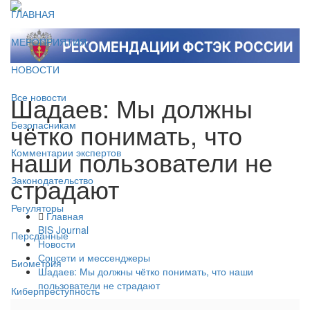
ГЛАВНАЯ
МЕРОПРИЯТИЯ
НОВОСТИ
Шадаев: Мы должны
Все новости
чётко понимать, что
Безопасникам
наши пользователи не
Комментарии экспертов
страдают
Законодательство
Регуляторы
Главная
BIS Journal
Персданные
Новости
Соцсети и мессенджеры
Биометрия
Шадаев: Мы должны чётко понимать, что наши
пользователи не страдают
Киберпреступность