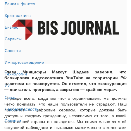
Банки и финтех
Криптоактивы
Бизнес
Сервисы
Соцсети
Импортозамещение
Глава Минцифры Максут Шадаев заверил, что
Технологии
блокировка видеохостинга YouTube на территории РФ
властями не планируется. Он отметил, что «конкуренция
ИИ
— двигатель прогресса, а закрытие — крайняя мера».
Связь
«Прежде всего, когда мы что-то ограничиваем, мы должны
чётко понимать, что наши пользователи не страдают. Наш
Нацбезопасность
приоритет — цифровые сервисы, которые должны быть
доступны каждому гражданину, независимо от того, в какой
Санкции
части нашей страны он находится. Мы внимательно за этой
ситуацией наблюдаем и пытаемся максимально с коллегами