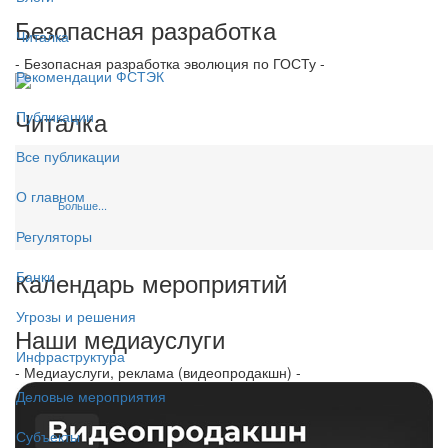
Безопасная разработка
Читалка
- Безопасная разработка эволюция по ГОСТу -
Рекомендации ФСТЭК
Читалка
Публикации
Все публикации
О главном
Больше...
Регуляторы
Календарь мероприятий
Банки
Угрозы и решения
Наши медиауслуги
Инфраструктура
- Медиауслуги, реклама (видеопродакшн) -
Деловые мероприятия
Субъекты