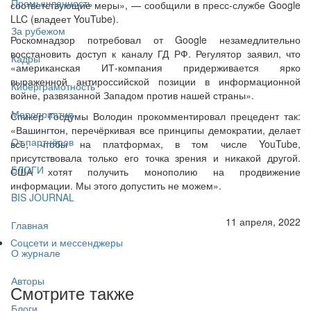
Промышленность
соответствующие меры», — сообщили в пресс-службе Google
LLC (владеет YouTube).
За рубежом
Роскомнадзор потребовал от Google незамедлительно
восстановить доступ к каналу ГД РФ. Регулятор заявил, что
Кадры
«американская ИТ-компания придерживается ярко
выраженной антироссийской позиции в информационной
Киберграмотность
войне, развязанной Западом против нашей страны».
Мероприятия
Спикер Госдумы Володин прокомментировал прецедент так:
«Вашингтон, перечёркивая все принципы демократии, делает
От партнёров
всё, чтобы на платформах, в том числе YouTube,
присутствовала только его точка зрения и никакой другой.
БЛОГИ
США хотят получить монополию на продвижение
информации. Мы этого допустить не можем».
BIS JOURNAL
11 апреля, 2022
Главная
Соцсети и мессенджеры
О журнале
Авторы
Смотрите также
Блоги