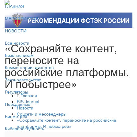
ГЛАВНАЯ
МЕРОПРИЯТИЯ
НОВОСТИ
«Сохраняйте контент,
Все новости
переносите на
Безопасникам
российские платформы.
Комментарии экспертов
И побыстрее»
Законодательство
Регуляторы
Главная
BIS Journal
Персданные
Новости
Соцсети и мессенджеры
Биометрия
«Сохраняйте контент, переносите на российские
платформы. И побыстрее»
Киберпреступность