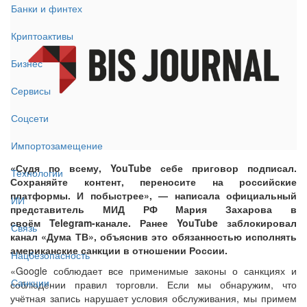
Банки и финтех
Криптоактивы
Бизнес
Сервисы
Соцсети
Импортозамещение
«Судя по всему, YouTube себе приговор подписал.
Технологии
Сохраняйте контент, переносите на российские
платформы. И побыстрее», — написала официальный
ИИ
представитель МИД РФ Мария Захарова в
своём Telegram-канале. Ранее YouTube заблокировал
Связь
канал «Дума ТВ», объяснив это обязанностью исполнять
американские санкции в отношении России.
Нацбезопасность
«Google соблюдает все применимые законы о санкциях и
Санкции
соблюдении правил торговли. Если мы обнаружим, что
учётная запись нарушает условия обслуживания, мы примем