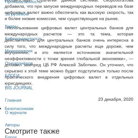
Промышленность
добавила, что при запуске международных переводов на базе
цифровых валют важно обеспечить как высокую скорость, так
За рубежом
и более низкие комиссии, чем существующие на рынке.
Кадры
«Использование цифровых валют центральных банков для
международных расчетов — это та тема, которая
Киберграмотность
действительно для центральных банков очень интересна в
силу того, что международные расчеты еще дороже, чем
Мероприятия
внутренние, и это является источником значительной
неэффективности с точки зрения глобальной экономики», —
От партнёров
добавил зампред ЦБ РФ Алексей Заботкин. Он уточнил, что
серьезно к этой теме можно будет подступиться только после
БЛОГИ
практического внедрения цифровых валют в отдельных
юрисдикциях.
BIS JOURNAL
23 декабря, 2020
Главная
Безопасникам
О журнале
Авторы
Смотрите также
Блоги