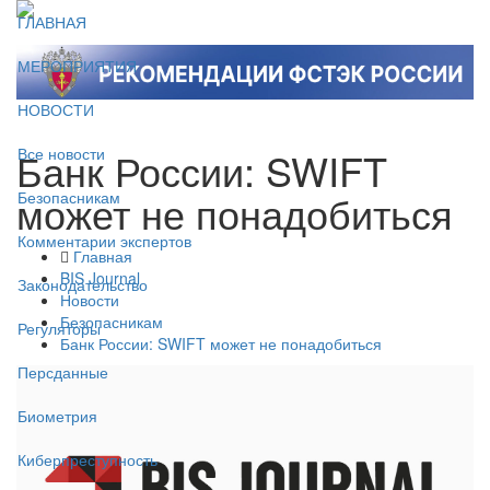
ГЛАВНАЯ
МЕРОПРИЯТИЯ
НОВОСТИ
Банк России: SWIFT
Все новости
может не понадобиться
Безопасникам
Комментарии экспертов
Главная
BIS Journal
Законодательство
Новости
Безопасникам
Регуляторы
Банк России: SWIFT может не понадобиться
Персданные
Биометрия
Киберпреступность