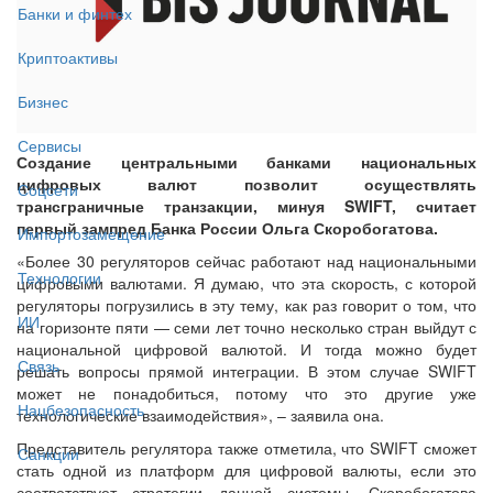
Банки и финтех
Криптоактивы
Бизнес
Сервисы
Создание центральными банками национальных
цифровых валют позволит осуществлять
Соцсети
трансграничные транзакции, минуя SWIFT, считает
первый зампред Банка России Ольга Скоробогатова.
Импортозамещение
«Более 30 регуляторов сейчас работают над национальными
Технологии
цифровыми валютами. Я думаю, что эта скорость, с которой
регуляторы погрузились в эту тему, как раз говорит о том, что
ИИ
на горизонте пяти — семи лет точно несколько стран выйдут с
национальной цифровой валютой. И тогда можно будет
Связь
решать вопросы прямой интеграции. В этом случае SWIFT
может не понадобиться, потому что это другие уже
Нацбезопасность
технологические взаимодействия», – заявила она.
Представитель регулятора также отметила, что SWIFT сможет
Санкции
стать одной из платформ для цифровой валюты, если это
соответствует стратегии данной системы. Скоробогатова