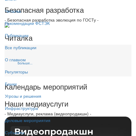
Безопасная разработка
Читалка
- Безопасная разработка эволюция по ГОСТу -
Рекомендации ФСТЭК
Читалка
Публикации
Все публикации
О главном
Больше...
Регуляторы
Банки
Календарь мероприятий
Угрозы и решения
Наши медиауслуги
Инфраструктура
- Медиауслуги, реклама (видеопродакшн) -
Деловые мероприятия
Субъекты