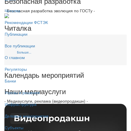
Безопасная разработка
- Безопасная разработка эволюция по ГОСТу -
Читалка
Рекомендации ФСТЭК
Читалка
Публикации
Все публикации
Больше...
О главном
Регуляторы
Календарь мероприятий
Банки
Наши медиауслуги
Угрозы и решения
- Медиауслуги, реклама (видеопродакшн) -
Инфраструктура
Деловые мероприятия
Субъекты