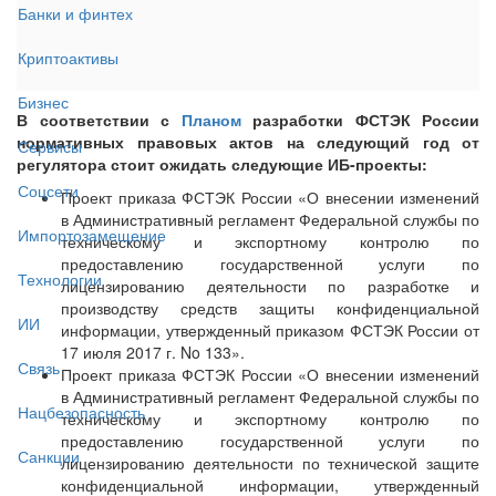
Банки и финтех
Криптоактивы
Бизнес
В соответствии с
Планом
разработки ФСТЭК России
нормативных правовых актов на следующий год от
Сервисы
регулятора стоит ожидать следующие ИБ-проекты:
Соцсети
Проект приказа ФСТЭК России «О внесении изменений
в Административный регламент Федеральной службы по
Импортозамещение
техническому и экспортному контролю по
предоставлению государственной услуги по
Технологии
лицензированию деятельности по разработке и
производству средств защиты конфиденциальной
ИИ
информации, утвержденный приказом ФСТЭК России от
17 июля 2017 г. No 133».
Связь
Проект приказа ФСТЭК России «О внесении изменений
в Административный регламент Федеральной службы по
Нацбезопасность
техническому и экспортному контролю по
предоставлению государственной услуги по
Санкции
лицензированию деятельности по технической защите
конфиденциальной информации, утвержденный