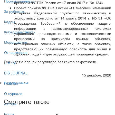
Промышленность
приказом ФСТЭК России от 17 июля 2017 г. No 134».
Проект приказа ФСТЭК России «О внесении изменений
За рубежом
в приказ Федеральной службы по техническому и
экспортному контролю от 14 марта 2014 г. No 31 «Об
Кадры
утверждении Требований к обеспечению защиты
информации в автоматизированных системах
Киберграмотность
управления производственными и технологическими
процессами на критически важных объектах,
Мероприятия
потенциально опасных объектах, а также объектах,
представляющих повышенную опасность для жизни и
От партнёров
здоровья людей и для окружающей природной среды».
Речь идёт о планах регулятора без грифа секретности.
БЛОГИ
BIS JOURNAL
15 декабря, 2020
Безопасникам
Главная
О журнале
Смотрите также
Авторы
Блоги