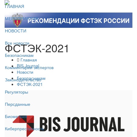
ГЛАВНАЯ
МЕРОПРИЯТИЯ
НОВОСТИ
ФСТЭК-2021
Все новости
Безопасникам
Главная
BIS Journal
Комментарии экспертов
Новости
Безопасникам
Законодательство
ФСТЭК-2021
Регуляторы
Персданные
Биометрия
Киберпреступность