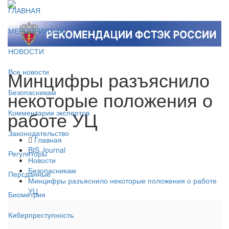
ГЛАВНАЯ
МЕРОПРИЯТИЯ
НОВОСТИ
Минцифры разъяснило
Все новости
некоторые положения о
Безопасникам
работе УЦ
Комментарии экспертов
Законодательство
Главная
BIS Journal
Регуляторы
Новости
Безопасникам
Персданные
Минцифры разъяснило некоторые положения о работе
УЦ
Биометрия
Киберпреступность