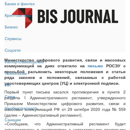
Банки и финтех
Криптоактивы
Бизнес
Сервисы
Соцсети
Министерство цифрового развития, связи и массовых
Импортозамещение
коммуникаций на днях ответило на
письмо
РОСЭУ с
просьбой разъяснить некоторые положения и статьи
Технологии
ряда законов и положений, связанных с работой
удостоверяющих центров (УЦ) и электронной подписи.
ИИ
Первый пункт письма касался противоречия в пункте 2
Связь
раздела I Административного регламент, утвержденного
Приказом Министерством цифрового развития, связи и
Нацбезопасность
массовых коммуникаций РФ от 29 октября 2020 года № 559
(далее – Административный регламент).
Санкции
«Сообщаем, что Административный регламент будет
актуализирован в соответствии с нормативными правовыми