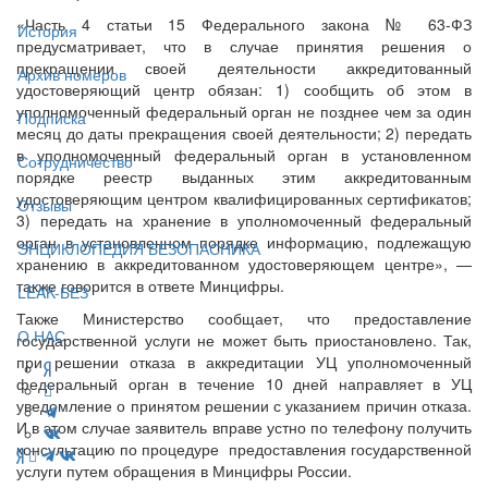
«Часть 4 статьи 15 Федерального закона № 63-ФЗ
История
предусматривает, что в случае принятия решения о
прекращении своей деятельности аккредитованный
Архив номеров
удостоверяющий центр обязан: 1) сообщить об этом в
уполномоченный федеральный орган не позднее чем за один
Подписка
месяц до даты прекращения своей деятельности; 2) передать
в уполномоченный федеральный орган в установленном
Сотрудничество
порядке реестр выданных этим аккредитованным
удостоверяющим центром квалифицированных сертификатов;
Отзывы
3) передать на хранение в уполномоченный федеральный
орган в установленном порядке информацию, подлежащую
ЭНЦИКЛОПЕДИЯ БЕЗОПАСНИКА
хранению в аккредитованном удостоверяющем центре», —
также говорится в ответе Минцифры.
LEAK-БЕЗ
Также Министерство сообщает, что предоставление
О НАС
государственной услуги не может быть приостановлено. Так,
при решении отказа в аккредитации УЦ уполномоченный
федеральный орган в течение 10 дней направляет в УЦ
уведомление о принятом решении с указанием причин отказа.
И в этом случае заявитель вправе устно по телефону получить
консультацию по процедуре предоставления государственной
услуги путем обращения в Минцифры России.