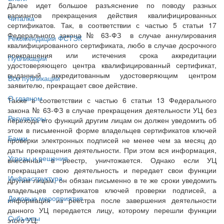
Далее идет большое разъяснение по поводу разных
вариантов прекращения действия квалифицированных
Читалка
сертификатов. Так, в соответствии с частью 5 статьи 17
Федерального закона № 63-ФЗ в случае аннулирования
Рекомендации ФСТЭК
квалифицированного сертификата, любо в случае досрочного
прекращения или истечения срока аккредитации
Публикации
удостоверяющего центра квалифицированный сертификат,
выданный аккредитованным удостоверяющим центром
Все публикации
заявителю, прекращает свое действие.
О главном
Также в соответствии с частью 6 статьи 13 Федерального
закона № 63-ФЗ в случае прекращения деятельности УЦ без
Регуляторы
перехода его функций другим лицам он должен уведомить об
этом в письменной форме владельцев сертификатов ключей
Банки
проверки электронных подписей не менее чем за месяц до
даты прекращения деятельности. При этом вся информация,
Угрозы и решения
внесенная в реестр, уничтожается. Однако если УЦ
прекращает свою деятельность и передает свои функции
Инфраструктура
другим лицам, он обязан письменно в те же сроки уведомить
владельцев сертификатов ключей проверки подписей, а
Деловые мероприятия
информация из реестра после завершения деятельности
данного УЦ передается лицу, которому перешли функции
Субъекты
этого УЦ.