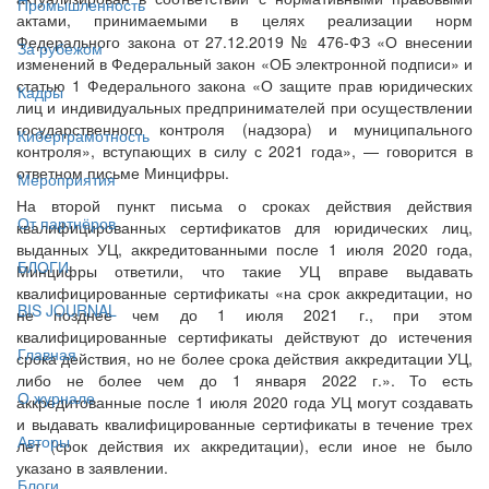
Промышленность
актами, принимаемыми в целях реализации норм
Федерального закона от 27.12.2019 № 476-ФЗ «О внесении
За рубежом
изменений в Федеральный закон «ОБ электронной подписи» и
статью 1 Федерального закона «О защите прав юридических
Кадры
лиц и индивидуальных предпринимателей при осуществлении
государственного контроля (надзора) и муниципального
Киберграмотность
контроля», вступающих в силу с 2021 года», — говорится в
ответном письме Минцифры.
Мероприятия
На второй пункт письма о сроках действия действия
От партнёров
квалифицированных сертификатов для юридических лиц,
выданных УЦ, аккредитованными после 1 июля 2020 года,
БЛОГИ
Минцифры ответили, что такие УЦ вправе выдавать
квалифицированные сертификаты «на срок аккредитации, но
BIS JOURNAL
не позднее чем до 1 июля 2021 г., при этом
квалифицированные сертификаты действуют до истечения
Главная
срока действия, но не более срока действия аккредитации УЦ,
либо не более чем до 1 января 2022 г.». То есть
О журнале
аккредитованные после 1 июля 2020 года УЦ могут создавать
и выдавать квалифицированные сертификаты в течение трех
Авторы
лет (срок действия их аккредитации), если иное не было
указано в заявлении.
Блоги