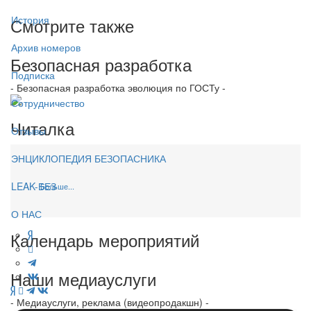
История
Смотрите также
Архив номеров
Безопасная разработка
Подписка
- Безопасная разработка эволюция по ГОСТу -
Сотрудничество
Читалка
Отзывы
ЭНЦИКЛОПЕДИЯ БЕЗОПАСНИКА
LEAK-БЕЗ
Больше...
О НАС
Календарь мероприятий
Наши медиауслуги
- Медиауслуги, реклама (видеопродакшн) -