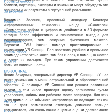
Промышленность
Коллеги, партнеры, эксперты и заказчики могут обсуждать эти
процессы и их результаты в виртуальной реальности.
За рубежом
Владимир Зеленин, проектный менеджер Кластера
Кадры
информационных технологий Фонда «Сколково»:
«Совместная работа с цифровым двойником в 3D-формате
Киберграмотность
сегодня более эффективна и экономически выгодна для
машиностроения, чем создание физических макетов.
Мероприятия
Перчатки TAU tracker помогут прототипированию в
приложении VR Concept. Пользователю удобнее и привычнее
От партнёров
взаимодействовать с контентом без кнопок, с помощью жестов
и движений пальцев. При таком управлении достигается
БЛОГИ
большая вовлеченность».
BIS JOURNAL
Денис Захаркин, генеральный директор VR Concept: «У нас
много заказчиков в машиностроительной и образовательной
Главная
областях. С помощью VR Concept они решают различные
задачи, в том числе проводят оценку эргономики пульта
О журнале
управления, кабины или рабочего места оператора. Для этих
нужд применение обычного контроллера не подходит, так как
Авторы
это не дает возможности отследить движение пальцев
пользователя, что очень важно с целью оценки досягаемости
Блоги