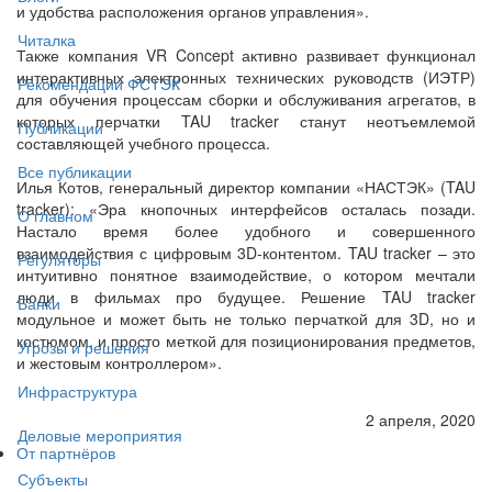
и удобства расположения органов управления».
Читалка
Также компания VR Concept активно развивает функционал
интерактивных электронных технических руководств (ИЭТР)
Рекомендации ФСТЭК
для обучения процессам сборки и обслуживания агрегатов, в
которых перчатки TAU tracker станут неотъемлемой
Публикации
составляющей учебного процесса.
Все публикации
Илья Котов, генеральный директор компании «НАСТЭК» (TAU
tracker): «Эра кнопочных интерфейсов осталась позади.
О главном
Настало время более удобного и совершенного
взаимодействия с цифровым 3D-контентом. TAU tracker – это
Регуляторы
интуитивно понятное взаимодействие, о котором мечтали
люди в фильмах про будущее. Решение TAU tracker
Банки
модульное и может быть не только перчаткой для 3D, но и
костюмом, и просто меткой для позиционирования предметов,
Угрозы и решения
и жестовым контроллером».
Инфраструктура
2 апреля, 2020
Деловые мероприятия
От партнёров
Субъекты