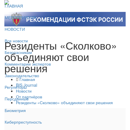
ГЛАВНАЯ
МЕРОПРИЯТИЯ
НОВОСТИ
Резиденты «Сколково»
Все новости
объединяют свои
Безопасникам
решения
Комментарии экспертов
Законодательство
Главная
BIS Journal
Регуляторы
Новости
От партнёров
Персданные
Резиденты «Сколково» объединяют свои решения
Биометрия
Киберпреступность