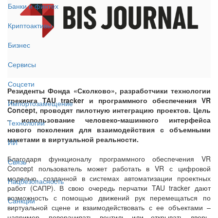
Банки и финтех
Криптоактивы
Бизнес
Сервисы
Соцсети
Резиденты Фонда «Сколково», разработчики технологии
трекинга TAU tracker и программного обеспечения VR
Импортозамещение
Concept, проводят пилотную интеграцию проектов. Цель
– использование человеко-машинного интерфейса
Технологии
нового поколения для взаимодействия с объемными
макетами в виртуальной реальности.
ИИ
Благодаря функционалу программного обеспечения VR
Связь
Concept пользователь может работать в VR с цифровой
моделью, созданной в системах автоматизации проектных
Нацбезопасность
работ (САПР). В свою очередь перчатки TAU tracker дают
возможность с помощью движений рук перемещаться по
Санкции
виртуальной сцене и взаимодействовать с ее объектами –
например, поворачивать вентиль или открывать дверь.