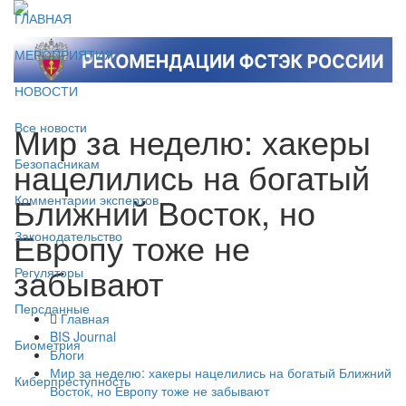
ГЛАВНАЯ
МЕРОПРИЯТИЯ
НОВОСТИ
Мир за неделю: хакеры
Все новости
нацелились на богатый
Безопасникам
Ближний Восток, но
Комментарии экспертов
Европу тоже не
Законодательство
забывают
Регуляторы
Персданные
Главная
BIS Journal
Биометрия
Блоги
Мир за неделю: хакеры нацелились на богатый Ближний
Киберпреступность
Восток, но Европу тоже не забывают