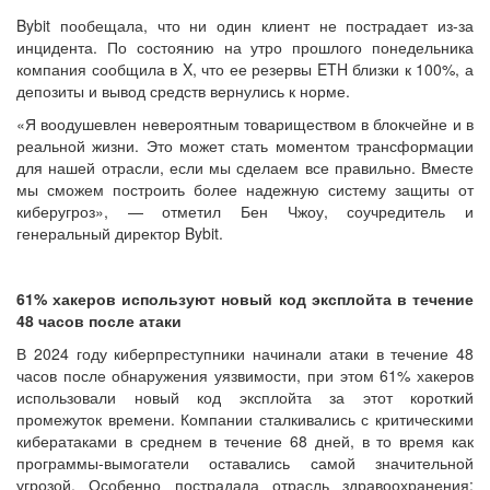
Bybit пообещала, что ни один клиент не пострадает из-за
инцидента. По состоянию на утро прошлого понедельника
компания сообщила в X, что ее резервы ETH близки к 100%, а
депозиты и вывод средств вернулись к норме.
«Я воодушевлен невероятным товариществом в блокчейне и в
реальной жизни. Это может стать моментом трансформации
для нашей отрасли, если мы сделаем все правильно. Вместе
мы сможем построить более надежную систему защиты от
киберугроз», — отметил Бен Чжоу, соучредитель и
генеральный директор Bybit.
61% хакеров используют новый код эксплойта в течение
48 часов после атаки
В 2024 году киберпреступники начинали атаки в течение 48
часов после обнаружения уязвимости, при этом 61% хакеров
использовали новый код эксплойта за этот короткий
промежуток времени. Компании сталкивались с критическими
кибератаками в среднем в течение 68 дней, в то время как
программы-вымогатели оставались самой значительной
угрозой. Особенно пострадала отрасль здравоохранения: