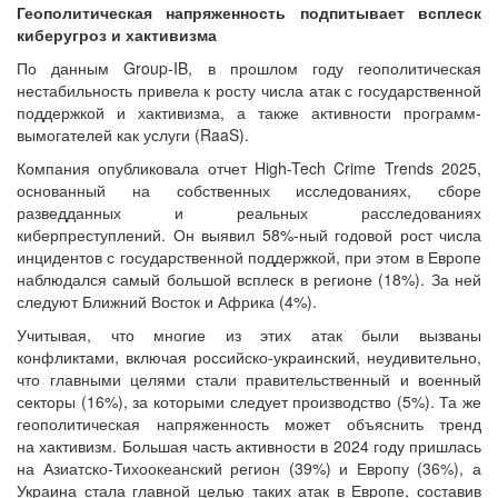
Геополитическая напряженность подпитывает всплеск
киберугроз и хактивизма
По данным Group-IB, в прошлом году геополитическая
нестабильность привела к росту числа атак с государственной
поддержкой и хактивизма, а также активности программ-
вымогателей как услуги (RaaS).
Компания опубликовала отчет High-Tech Crime Trends 2025,
основанный на собственных исследованиях, сборе
разведданных и реальных расследованиях
киберпреступлений. Он выявил 58%-ный годовой рост числа
инцидентов с государственной поддержкой, при этом в Европе
наблюдался самый большой всплеск в регионе (18%). За ней
следуют Ближний Восток и Африка (4%).
Учитывая, что многие из этих атак были вызваны
конфликтами, включая российско-украинский, неудивительно,
что главными целями стали правительственный и военный
секторы (16%), за которыми следует производство (5%). Та же
геополитическая напряженность может объяснить тренд
на хактивизм. Большая часть активности в 2024 году пришлась
на Азиатско-Тихоокеанский регион (39%) и Европу (36%), а
Украина стала главной целью таких атак в Европе, составив