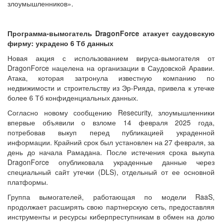
злоумышленников».
Программа-вымогатель DragonForce атакует саудовскую
фирму: украдено 6 Тб данных
Новая акция с использованием вируса-вымогателя от
DragonForce нацелена на организации в Саудовской Аравии.
Атака, которая затронула известную компанию по
недвижимости и строительству из Эр-Рияда, привела к утечке
более 6 Тб конфиденциальных данных.
Согласно новому сообщению Resecurity, злоумышленники
впервые объявили о взломе 14 февраля 2025 года,
потребовав выкуп перед публикацией украденной
информации. Крайний срок был установлен на 27 февраля, за
день до начала Рамадана. После истечения срока выкупа
DragonForce опубликовала украденные данные через
специальный сайт утечки (DLS), отдельный от ее основной
платформы.
Группа вымогателей, работающая по модели RaaS,
продолжает расширять свою партнерскую сеть, предоставляя
инструменты и ресурсы киберпреступникам в обмен на долю