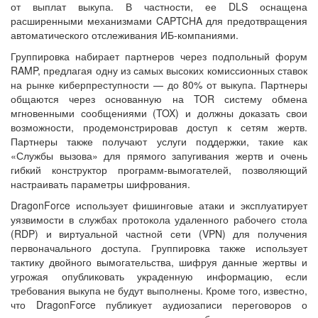
от выплат выкупа. В частности, ее DLS оснащена
расширенными механизмами CAPTCHA для предотвращения
автоматического отслеживания ИБ-компаниями.
Группировка набирает партнеров через подпольный форум
RAMP, предлагая одну из самых высоких комиссионных ставок
на рынке киберпреступности — до 80% от выкупа. Партнеры
общаются через основанную на TOR систему обмена
мгновенными сообщениями (TOX) и должны доказать свои
возможности, продемонстрировав доступ к сетям жертв.
Партнеры также получают услуги поддержки, такие как
«Службы вызова» для прямого запугивания жертв и очень
гибкий конструктор программ-вымогателей, позволяющий
настраивать параметры шифрования.
DragonForce использует фишинговые атаки и эксплуатирует
уязвимости в службах протокола удаленного рабочего стола
(RDP) и виртуальной частной сети (VPN) для получения
первоначального доступа. Группировка также использует
тактику двойного вымогательства, шифруя данные жертвы и
угрожая опубликовать украденную информацию, если
требования выкупа не будут выполнены. Кроме того, известно,
что DragonForce публикует аудиозаписи переговоров о