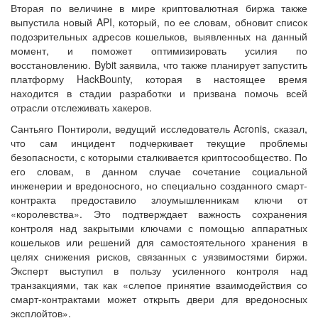
Вторая по величине в мире криптовалютная биржа также
выпустила новый API, который, по ее словам, обновит список
подозрительных адресов кошельков, выявленных на данный
момент, и поможет оптимизировать усилия по
восстановлению. Bybit заявила, что также планирует запустить
платформу HackBounty, которая в настоящее время
находится в стадии разработки и призвана помочь всей
отрасли отслеживать хакеров.
Сантьяго Понтироли, ведущий исследователь Acronis, сказал,
что сам инцидент подчеркивает текущие проблемы
безопасности, с которыми сталкивается криптосообщество. По
его словам, в данном случае сочетание социальной
инженерии и вредоносного, но специально созданного смарт-
контракта предоставило злоумышленникам ключи от
«королевства». Это подтверждает важность сохранения
контроля над закрытыми ключами с помощью аппаратных
кошельков или решений для самостоятельного хранения в
целях снижения рисков, связанных с уязвимостями биржи.
Эксперт выступил в пользу усиленного контроля над
транзакциями, так как «слепое принятие взаимодействия со
смарт-контрактами может открыть двери для вредоносных
эксплойтов».