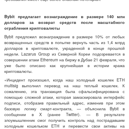
Bybit предлагает вознаграждение в размере 140 млн
долларов за возврат средств после масштабного
ограбления криптовалюты
Bybit предложил вознаграждение в размере 10% от любых
возвращенных средств в попытке вернуть часть из 1,4 млрд
долларов в криптовалюте, украденной в конце прошлой
недели. Lazarus Group из Северной Кореи подозревается в
совершении атаки Ethereum на биржу в Дубае 21 февраля, что
уже было описано как крупнейшая в истории кража
криптовалюты.
«Инцидент произошел, когда наш холодный кошелек ETH
multisig выполнил перевод на наш теплый кошелек. К
сожалению, эта транзакция была сфальсифицирована с
помощью сложной атаки, которая замаскировала интерфейс
подписи, отобразив правильный адрес, изменив при этом
базовую логику смарт-контракта, — объяснила Bybit в
сообщении в X (ранее Twitter). — В результате
злоумышленник смог получить контроль над пострадавшим
холодным кошельком ETH и перевести свои активы на