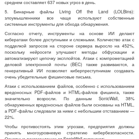
среднем составляет 637 новых угроз в день.
5. Бинарные файлы Living Off the Land (LOLBins):
злоумышленники все чаще используют собственные
системные инструменты для обхода обнаружения.
Согласно отчету, инструменты на основе ИИ делают
кибератаки более доступными и сложными. Количество атак с
подделкой запросов на стороне сервера выросло на 452%,
поскольку нейросети улучшают методы обфускации и
автоматизируют цепочку эксплойтов. Атаки с компрометацией
деловой электронной почты (BEC) также развиваются, а
генеративный ИИ позволяет киберпреступникам создавать
очень убедительные фишинговые письма.
Атаки с использованием файлов, особенно с использованием
вредоносных PDF-файлов и HTML-файлов фишинга, также
значительно возросли. По данным SonicWall, 38%
обнаруженных вредоносных файлов были основаны на HTML,
а PDF-файлы следовали за ними с небольшим отставанием —
22%.
Чтобы противостоять этим угрозам, предприятия должны
принять многоуровневую стратегию кибербезопасности.
Основные рекомендации от SonicWall включают: