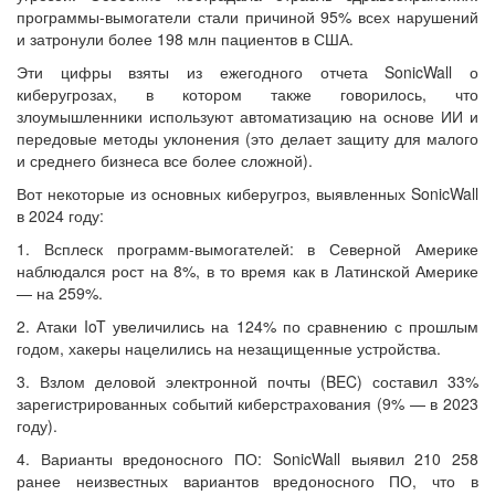
программы-вымогатели стали причиной 95% всех нарушений
и затронули более 198 млн пациентов в США.
Эти цифры взяты из ежегодного отчета SonicWall о
киберугрозах, в котором также говорилось, что
злоумышленники используют автоматизацию на основе ИИ и
передовые методы уклонения (это делает защиту для малого
и среднего бизнеса все более сложной).
Вот некоторые из основных киберугроз, выявленных SonicWall
в 2024 году:
1. Всплеск программ-вымогателей: в Северной Америке
наблюдался рост на 8%, в то время как в Латинской Америке
— на 259%.
2. Атаки IoT увеличились на 124% по сравнению с прошлым
годом, хакеры нацелились на незащищенные устройства.
3. Взлом деловой электронной почты (BEC) составил 33%
зарегистрированных событий киберстрахования (9% — в 2023
году).
4. Варианты вредоносного ПО: SonicWall выявил 210 258
ранее неизвестных вариантов вредоносного ПО, что в