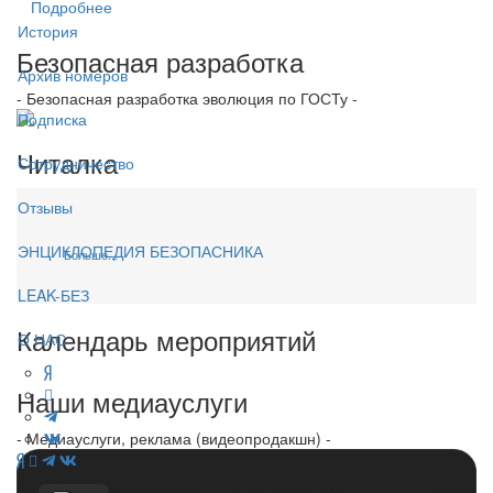
Подробнее
История
Безопасная разработка
Архив номеров
- Безопасная разработка эволюция по ГОСТу -
Подписка
Читалка
Сотрудничество
Отзывы
ЭНЦИКЛОПЕДИЯ БЕЗОПАСНИКА
Больше...
LEAK-БЕЗ
Календарь мероприятий
О НАС
Наши медиауслуги
- Медиауслуги, реклама (видеопродакшн) -