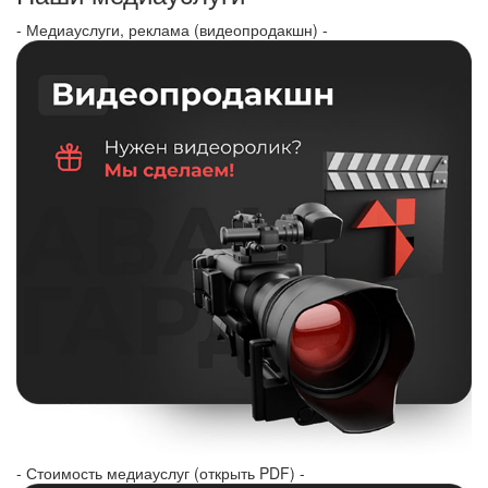
- Медиауслуги, реклама (видеопродакшн) -
- Стоимость медиауслуг (открыть PDF) -