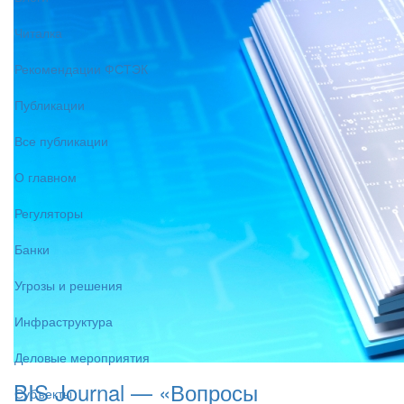
Читалка
Рекомендации ФСТЭК
Публикации
Все публикации
О главном
Регуляторы
Банки
Угрозы и решения
Инфраструктура
Деловые мероприятия
BIS Journal — «Вопросы
Субъекты