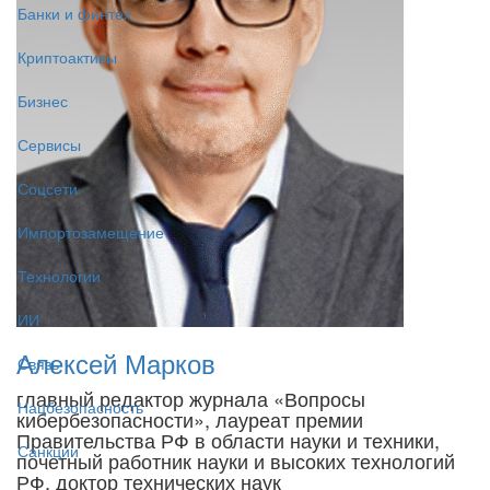
Банки и финтех
Криптоактивы
Бизнес
Сервисы
Соцсети
Импортозамещение
Технологии
ИИ
Алексей Марков
Связь
главный редактор журнала «Вопросы
Нацбезопасность
кибербезопасности», лауреат премии
Правительства РФ в области науки и техники,
Санкции
почетный работник науки и высоких технологий
РФ, доктор технических наук