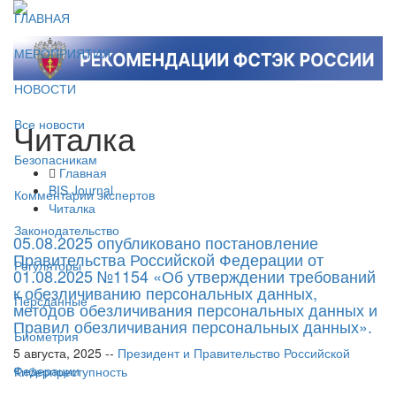
ГЛАВНАЯ
МЕРОПРИЯТИЯ
НОВОСТИ
Читалка
Все новости
Безопасникам
Главная
BIS Journal
Комментарии экспертов
Читалка
Законодательство
05.08.2025 опубликовано постановление
Правительства Российской Федерации от
Регуляторы
01.08.2025 №1154 «Об утверждении требований
к обезличиванию персональных данных,
Персданные
методов обезличивания персональных данных и
Правил обезличивания персональных данных».
Биометрия
5 августа, 2025 --
Президент и Правительство Российской
Федерации
Киберпреступность