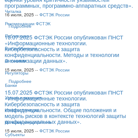
программных, программно-аппаратных средств».
Читалка
16 июля, 2025 --
ФСТЭК России
Рекомендации ФСТЭК
Подробнее
Публикации
15.07.2025 ФСТЭК России опубликован ПНСТ
«Информационные технологии.
Кибербезопасность и защита
Все публикации
конфиденциальности. Методы и технологии
анонимизации данных».
О главном
15 июля, 2025 --
ФСТЭК России
Регуляторы
Подробнее
Банки
15.07.2025 ФСТЭК России опубликован ПНСТ
«Информационные технологии.
Угрозы и решения
Кибербезопасность и защита
конфиденциальности. Общие положения и
Инфраструктура
модель рисков в контексте технологий защиты
конфиденциальных данных».
Деловые мероприятия
15 июля, 2025 --
ФСТЭК России
Субъекты