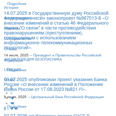
Подробнее
История
14.07.2025 в Государственную думу Российской
Федерации внесён законопроект №967013-8 «О
Архив номеров
внесении изменений в статью 46 Федерального
закона "О связи" в части противодействия
Подписка
правонарушениям (преступлениям),
совершаемым с использованием
Сотрудничество
информационно-телекоммуникационных
технологий».
Отзывы
14 июля, 2025 --
Президент и Правительство Российской
ЭНЦИКЛОПЕДИЯ БЕЗОПАСНИКА
Федерации
LEAK-БЕЗ
Подробнее
09.07.2025 опубликован проект указания Банка
О НАС
России «О внесении изменений в Положение
Банка России от 17.08.2023 №821-П».
9 июля, 2025 --
Центральный банк Российской Федерации
Подробнее
07.07.2025 опубликован проект ГОСТ Р