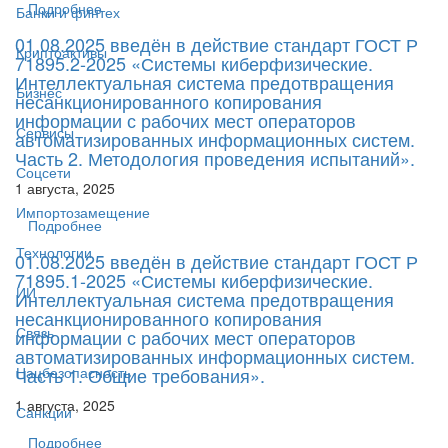
Подробнее
Банки и финтех
01.08.2025 введён в действие стандарт ГОСТ Р
Криптоактивы
71895.2-2025 «Системы киберфизические.
Интеллектуальная система предотвращения
Бизнес
несанкционированного копирования
информации с рабочих мест операторов
Сервисы
автоматизированных информационных систем.
Часть 2. Методология проведения испытаний».
Соцсети
1 августа, 2025
Импортозамещение
Подробнее
Технологии
01.08.2025 введён в действие стандарт ГОСТ Р
71895.1-2025 «Системы киберфизические.
ИИ
Интеллектуальная система предотвращения
несанкционированного копирования
Связь
информации с рабочих мест операторов
автоматизированных информационных систем.
Часть 1. Общие требования».
Нацбезопасность
1 августа, 2025
Санкции
Подробнее