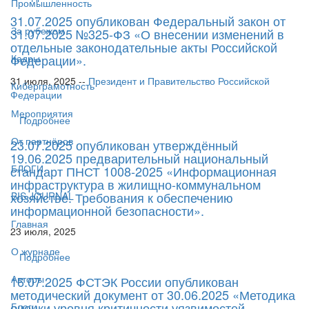
Промышленность
31.07.2025 опубликован Федеральный закон от
За рубежом
31.07.2025 №325-ФЗ «О внесении изменений в
отдельные законодательные акты Российской
Федерации».
Кадры
31 июля, 2025 --
Президент и Правительство Российской
Киберграмотность
Федерации
Мероприятия
Подробнее
От партнёров
23.07.2025 опубликован утверждённый
19.06.2025 предварительный национальный
БЛОГИ
стандарт ПНСТ 1008-2025 «Информационная
инфраструктура в жилищно-коммунальном
хозяйстве. Требования к обеспечению
BIS JOURNAL
информационной безопасности».
Главная
23 июля, 2025
О журнале
Подробнее
Авторы
16.07.2025 ФСТЭК России опубликован
методический документ от 30.06.2025 «Методика
оценки уровня критичности уязвимостей
Блоги