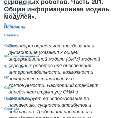
сервисных роботов. Часть 201.
Банки и финтех
Общая информационная модель
Криптоактивы
модулей».
Бизнес
Источник
Сервисы
Стандарт определяет требования и
Соцсети
руководящие указания к общей
Импортозамещение
информационной модели (ОИМ) модулей
сервисных роботов для обеспечения
Технологии
интероперабельности, возможности
ИИ
повторного использования и
компонуемости. Настоящий стандарт
Связь
определяет структуру ОИМ и
детализирует ее использование по
Нацбезопасность
назначению, сущность атрибутов и
Санкции
подклассов. Требования настоящего
стандарта применимы к сервисным