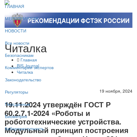
ГЛАВНАЯ
МЕРОПРИЯТИЯ
НОВОСТИ
Читалка
Все новости
Безопасникам
Главная
BIS Journal
Комментарии экспертов
Читалка
Законодательство
19 ноября, 2024
Регуляторы
19.11.2024 утверждён ГОСТ Р
Персданные
60.2.7.1-2024 «Роботы и
Биометрия
робототехнические устройства.
Модульный принцип построения
Киберпреступность