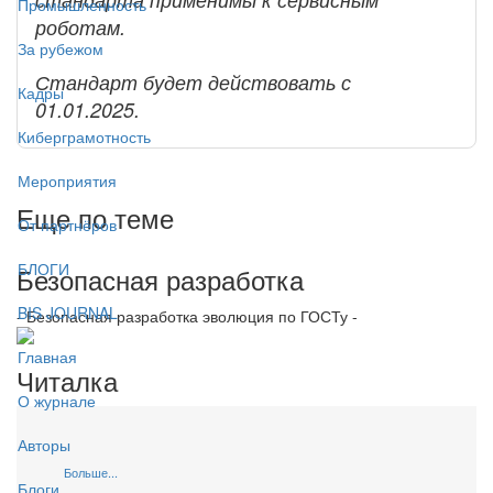
Промышленность
роботам.
За рубежом
Стандарт будет действовать с
Кадры
01.01.2025.
Киберграмотность
Мероприятия
Еще по теме
От партнёров
БЛОГИ
Безопасная разработка
BIS JOURNAL
- Безопасная разработка эволюция по ГОСТу -
Главная
Читалка
О журнале
Авторы
Больше...
Блоги