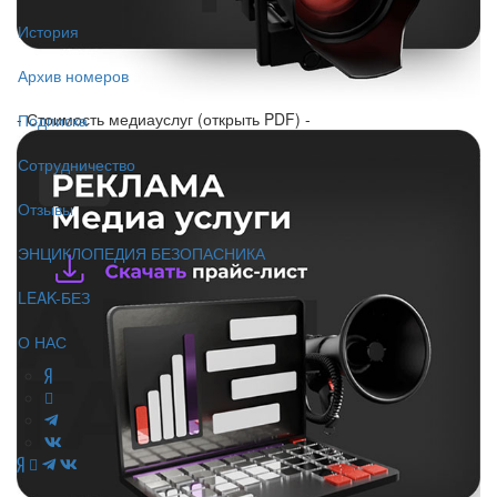
История
Архив номеров
- Стоимость медиауслуг (открыть PDF) -
Подписка
Сотрудничество
Отзывы
ЭНЦИКЛОПЕДИЯ БЕЗОПАСНИКА
LEAK-БЕЗ
О НАС