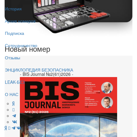
История
Архив номеров
Подписка
Сотрудничество
Новый номер
Отзывы
ЭНЦИКЛОПЕДИЯ БЕЗОПАСНИКА
- BIS Journal №2(61)2026 -
LEAK-БЕЗ
О НАС