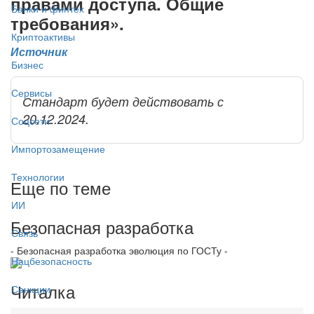
правами доступа. Общие
Банки и финтех
требования».
Криптоактивы
Источник
Бизнес
Сервисы
Стандарт будет действовать с
20.12.2024.
Соцсети
Импортозамещение
Технологии
Еще по теме
ИИ
Безопасная разработка
Связь
- Безопасная разработка эволюция по ГОСТу -
Нацбезопасность
Читалка
Санкции