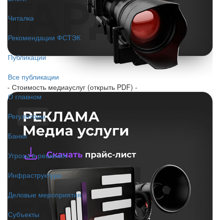
Читалка
Рекомендации ФСТЭК
Публикации
Все публикации
- Стоимость медиауслуг (открыть PDF) -
О главном
Регуляторы
Банки
Угрозы и решения
Инфраструктура
Деловые мероприятия
Субъекты