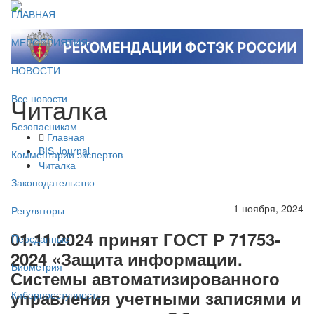
ГЛАВНАЯ
МЕРОПРИЯТИЯ
НОВОСТИ
Читалка
Все новости
Безопасникам
Главная
BIS Journal
Комментарии экспертов
Читалка
Законодательство
1 ноября, 2024
Регуляторы
01.11.2024 принят ГОСТ Р 71753-
Персданные
2024 «Защита информации.
Биометрия
Системы автоматизированного
управления учетными записями и
Киберпреступность