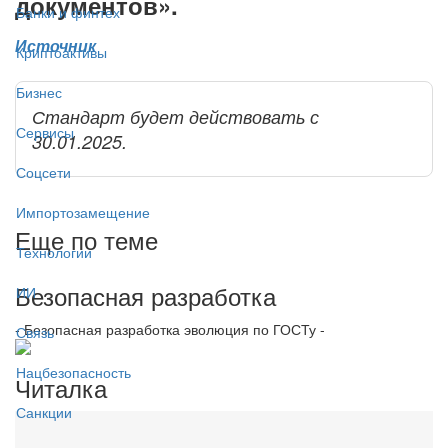
документов».
Банки и финтех
Источник
Криптоактивы
Бизнес
Стандарт будет действовать с
Сервисы
30.01.2025.
Соцсети
Импортозамещение
Еще по теме
Технологии
Безопасная разработка
ИИ
- Безопасная разработка эволюция по ГОСТу -
Связь
Нацбезопасность
Читалка
Санкции