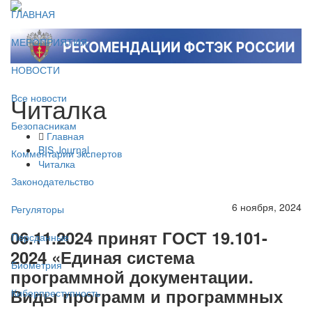
ГЛАВНАЯ
МЕРОПРИЯТИЯ
НОВОСТИ
Читалка
Все новости
Безопасникам
Главная
BIS Journal
Комментарии экспертов
Читалка
Законодательство
6 ноября, 2024
Регуляторы
06.11.2024 принят ГОСТ 19.101-
Персданные
2024 «Единая система
Биометрия
программной документации.
Виды программ и программных
Киберпреступность