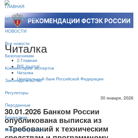
ГЛАВНАЯ
МЕРОПРИЯТИЯ
НОВОСТИ
Читалка
Все новости
Безопасникам
Главная
BIS Journal
Комментарии экспертов
Читалка
Центральный банк Российской Федерации
Законодательство
Регуляторы
30 января, 2026
Персданные
30.01.2026 Банком России
Биометрия
опубликована выписка из
«Требований к техническим
Киберпреступность
средствам и программному