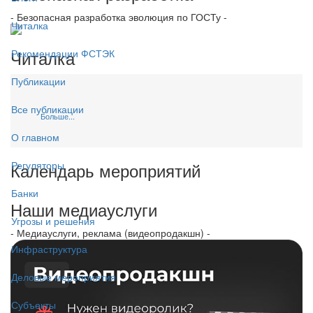
- Безопасная разработка эволюция по ГОСТу -
Читалка
Читалка
Рекомендации ФСТЭК
Публикации
Все публикации
Больше...
О главном
Календарь мероприятий
Регуляторы
Банки
Наши медиауслуги
Угрозы и решения
- Медиауслуги, реклама (видеопродакшн) -
Инфраструктура
Деловые мероприятия
Субъекты