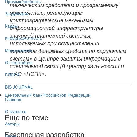
Промышленность
техническим средствам и программному
обеспечению, реализующим
За рубежом
криптографические механизмы
Кадры
информационной инфраструктуры
значимой платежной системы,
Киберграмотность
используемых при осуществлении
переводов денежных средств по карточным
Мероприятия
счетам» в Центре защиты информации и
От партнёров
специальной связи (8 Центр) ФСБ России и
в АО «НСПК».
БЛОГИ
BIS JOURNAL
Центральный банк Российской Федерации
Главная
О журнале
Еще по теме
Авторы
Безопасная разработка
Блоги