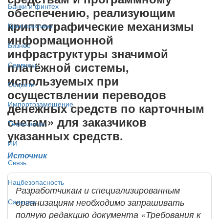
Банки и финтех
обеспечению, реализующим
криптографические механизмы
Криптоактивы
информационной
Бизнес
инфраструктуры значимой
платёжной системы,
Сервисы
используемых при
Соцсети
осуществлении переводов
Импортозамещение
денежных средств по карточным
счетам» для заказчиков
Технологии
указанных средств.
ИИ
Источник
Связь
Нацбезопасность
Разработчикам и специализированным
организациям необходимо запрашивать
Санкции
полную редакцию документа «Требования к