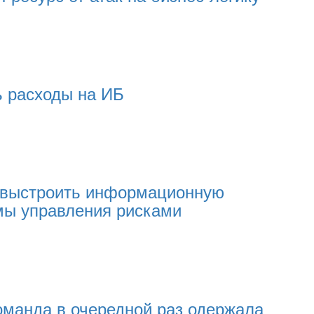
ь расходы на ИБ
к выстроить информационную
мы управления рисками
оманда в очередной раз одержала