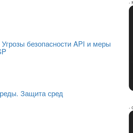
-
3. Угрозы безопасности API и меры
SP
среды. Защита сред
- 