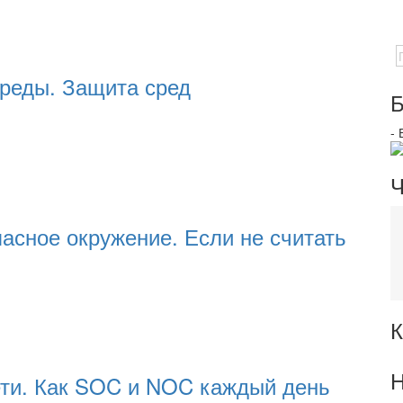
среды. Защита сред
Б
-
Ч
асное окружение. Если не считать
К
Н
ети. Как SOC и NOC каждый день