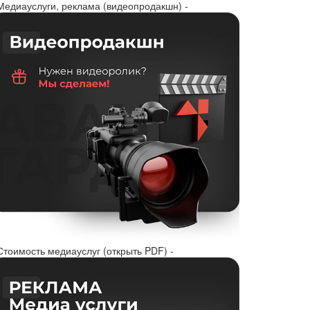
 Медиауслуги, реклама (видеопродакшн) -
Стоимость медиауслуг (открыть PDF) -