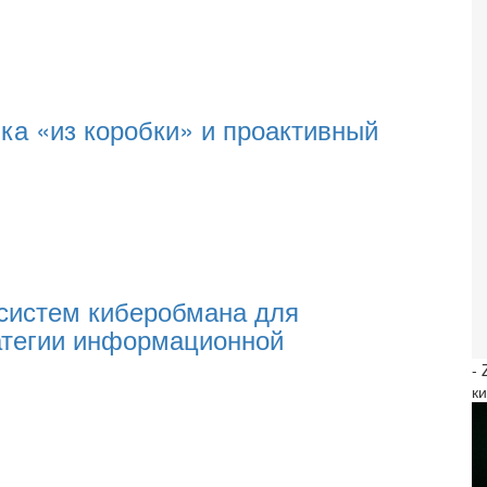
а «из коробки» и проактивный
систем киберобмана для
атегии информационной
-
к