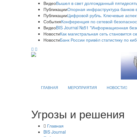
Видео
Вышел в свет долгожданный пятидесяты
Публикации
Опорная инфраструктура банков в
Публикации
Цифровой рубль. Ключевые аспек
События
Конференция по сетевой безопаснос
Видео
BIS Journal №51 "Информационная без
Новости
Как магистральная сеть становится с
Новости
Банк России привёл статистику по ки
ГЛАВНАЯ
МЕРОПРИЯТИЯ
НОВОСТИ
Угрозы и решения
Главная
BIS Journal