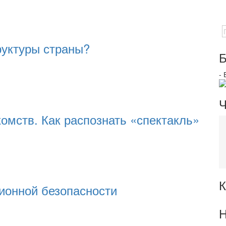
руктуры страны?
Б
-
Ч
омств. Как распознать «спектакль»
К
ионной безопасности
Н