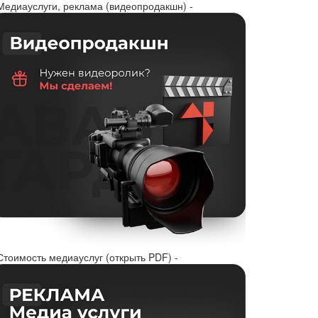
 Медиауслуги, реклама (видеопродакшн) -
Стоимость медиауслуг (открыть PDF) -