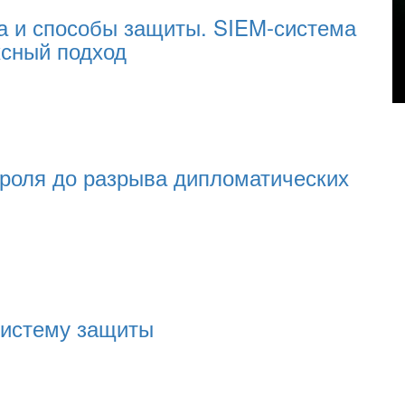
та и способы защиты. SIEM-система
сный подход
ароля до разрыва дипломатических
систему защиты