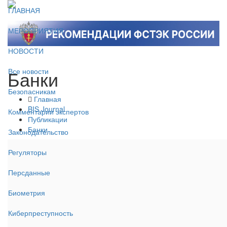
ГЛАВНАЯ
МЕРОПРИЯТИЯ
НОВОСТИ
Банки
Все новости
Безопасникам
Главная
BIS Journal
Комментарии экспертов
Публикации
Банки
Законодательство
Регуляторы
Персданные
Биометрия
Киберпреступность