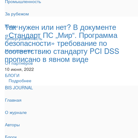
Промышленность
За рубежом
Так нужен или нет? В документе
Кадры
«Стандарт ПС „Мир“. Программа
Киберграмотность
безопасности» требование по
соответствию стандарту PCI DSS
Мероприятия
прописано в явном виде
От партнёров
10 июня, 2022
БЛОГИ
Подробнее
BIS JOURNAL
Главная
О журнале
Авторы
Блоги