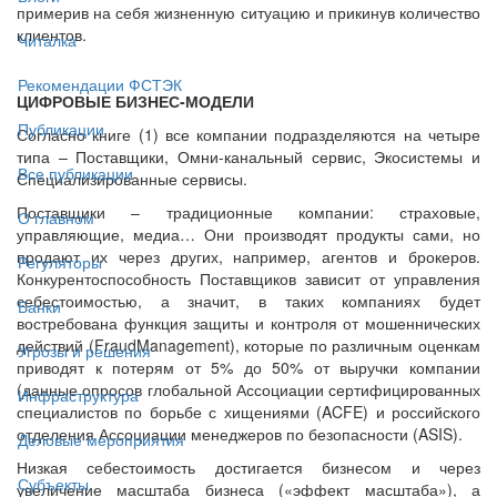
примерив на себя жизненную ситуацию и прикинув количество
клиентов.
Читалка
Рекомендации ФСТЭК
ЦИФРОВЫЕ БИЗНЕС-МОДЕЛИ
Публикации
Согласно книге (1) все компании подразделяются на четыре
типа – Поставщики, Омни-канальный сервис, Экосистемы и
Все публикации
Специализированные сервисы.
Поставщики – традиционные компании: страховые,
О главном
управляющие, медиа… Они производят продукты сами, но
продают их через других, например, агентов и брокеров.
Регуляторы
Конкурентоспособность Поставщиков зависит от управления
себестоимостью, а значит, в таких компаниях будет
Банки
востребована функция защиты и контроля от мошеннических
действий (FraudManagement), которые по различным оценкам
Угрозы и решения
приводят к потерям от 5% до 50% от выручки компании
(данные опросов глобальной Ассоциации сертифицированных
Инфраструктура
специалистов по борьбе с хищениями (ACFE) и российского
отделения Ассоциации менеджеров по безопасности (ASIS).
Деловые мероприятия
Низкая себестоимость достигается бизнесом и через
Субъекты
увеличение масштаба бизнеса («эффект масштаба»), а