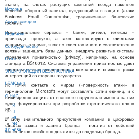
значит, на счетах растущих компаний всегда накоплен
История
большой оборотный капитал, нуждающийся в защите (атаки
Business Email Compromise, традиционные банковские
Архив номеров
трояны).
Омни-канальные сервисы – банки, ритейл, телеком –
Подписка
производят продукты, а также контактируют с клиентами
напрямую, а значит, знают о клиентах много и соответственно
Сотрудничество
должны защищать базы данных, внедрять развитые системы
управления приватностью (privacy), например, на основе
Отзывы
стандарта BS10012. Системы управления приватностью дают
клиентам чувство уверенности в компании и снижают риски
ЭНЦИКЛОПЕДИЯ БЕЗОПАСНИКА
интервенций со стороны государства.
LEAK-БЕЗ
Их точки контакта с миром («поверхность атаки» в
терминологии Microsoft) могут составлять сотни единиц, и с
О НАС
точки зрения защиты от внешнего нарушителя именно на них
стоит фокусироваться при разработке стратегического плана
ИБ.
В силу значительного присутствия компании в цифровых
каналах важна и защита бренда – негатив от действий
мошенников неизбежно докатится до владельца бренда.