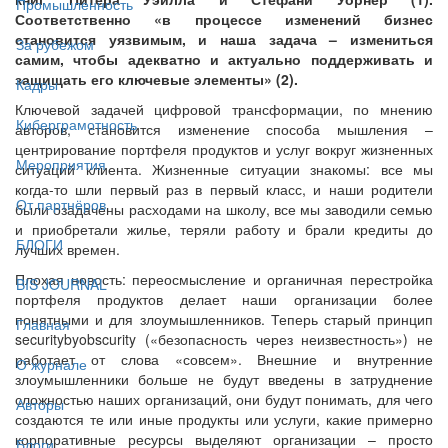
Промышленность
Соответственно «в процессе изменений бизнес
становится уязвимым, и наша задача – измениться
За рубежом
самим, чтобы адекватно и актуально поддерживать и
защищать его ключевые элементы» (2).
Кадры
Ключевой задачей цифровой трансформации, по мнению
Киберграмотность
авторов, становится изменение способа мышления –
центрирование портфеля продуктов и услуг вокруг жизненных
Мероприятия
ситуаций клиента. Жизненные ситуации знакомы: все мы
когда-то шли первый раз в первый класс, и наши родители
От партнёров
были озадачены расходами на школу, все мы заводили семью
и приобретали жилье, теряли работу и брали кредиты до
БЛОГИ
лучших времен.
Плохая новость: переосмысление и органичная перестройка
BIS JOURNAL
портфеля продуктов делает наши организации более
понятными и для злоумышленников. Теперь старый принцип
Главная
securitybyobscurity («безопасность через неизвестность») не
работает от слова «совсем». Внешние и внутренние
О журнале
злоумышленники больше не будут введены в затруднение
сложностью наших организаций, они будут понимать, для чего
Авторы
создаются те или иные продукты или услуги, какие примерно
корпоративные ресурсы выделяют организации – просто
Блоги