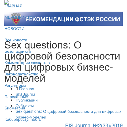
ГЛАВНАЯ
МЕРОПРИЯТИЯ
НОВОСТИ
Sex questions: О
Все новости
цифровой безопасности
Безопасникам
для цифровых бизнес-
Комментарии экспертов
моделей
Законодательство
Регуляторы
Главная
BIS Journal
Персданные
Публикации
Субъекты
Биометрия
Sex questions: О цифровой безопасности для цифровых
бизнес-моделей
Киберпреступность
BIS Journal №2(33)/2019