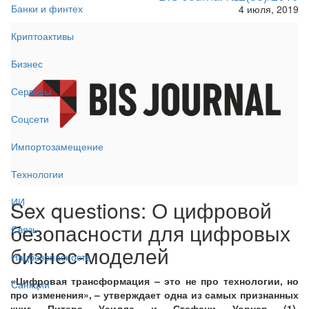
Банки и финтех
4 июля, 2019
Криптоактивы
Бизнес
Сервисы
Соцсети
Импортозамещение
Технологии
ИИ
Sex questions: О цифровой
безопасности для цифровых
Связь
бизнес-моделей
Нацбезопасность
«Цифровая трансформация – это не про технологии, но
Санкции
про изменения», – утверждает одна из самых признанных
книг Питера Уэилла и Стефани Уорнер (1).