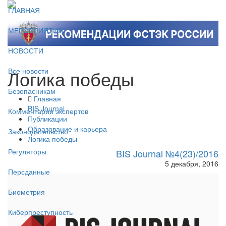
ГЛАВНАЯ
МЕРОПРИЯТИЯ
НОВОСТИ
Логика победы
Все новости
Безопасникам
Главная
BIS Journal
Комментарии экспертов
Публикации
Образование и карьера
Законодательство
Логика победы
Регуляторы
BIS Journal №4(23)/2016
5 декабря, 2016
Персданные
Биометрия
Киберпреступность