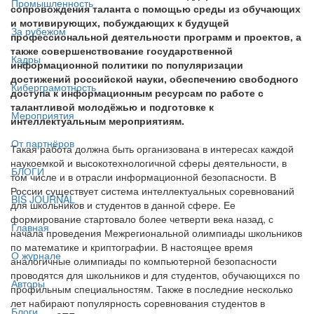
Промышленность
сопровождения таланта с помощью среды из обучающих
и мотивирующих, побуждающих к будущей
За рубежом
профессиональной деятельности программ и проектов, а
также совершенствование государственной
Кадры
информационной политики по популяризации
достижений российской науки, обеспечению свободного
Киберграмотность
доступа к информационным ресурсам по работе с
талантливой молодёжью и подготовке к
Мероприятия
интеллектуальным мероприятиям.
От партнёров
Такая работа должна быть организована в интересах каждой
наукоемкой и высокотехнологичной сферы деятельности, в
БЛОГИ
том числе и в отрасли информационной безопасности. В
России существует система интеллектуальных соревнований
BIS JOURNAL
для школьников и студентов в данной сфере. Ее
формирование стартовало более четверти века назад, с
Главная
начала проведения Межрегиональной олимпиады школьников
по математике и криптографии. В настоящее время
О журнале
аналогичные олимпиады по компьютерной безопасности
проводятся для школьников и для студентов, обучающихся по
Авторы
профильным специальностям. Также в последние несколько
лет набирают популярность соревнования студентов в
Блоги