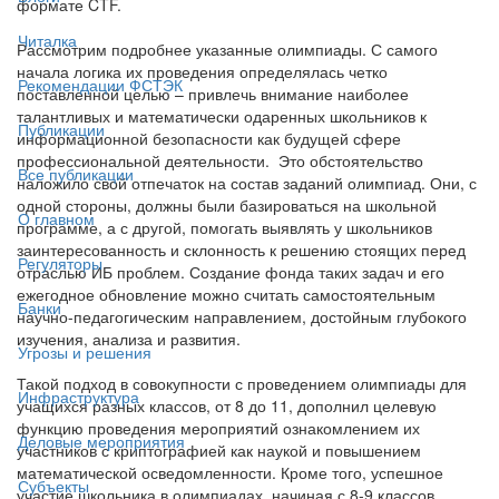
формате CTF.
Читалка
Рассмотрим подробнее указанные олимпиады. С самого
начала логика их проведения определялась четко
Рекомендации ФСТЭК
поставленной целью – привлечь внимание наиболее
талантливых и математически одаренных школьников к
Публикации
информационной безопасности как будущей сфере
профессиональной деятельности. Это обстоятельство
Все публикации
наложило свой отпечаток на состав заданий олимпиад. Они, с
одной стороны, должны были базироваться на школьной
О главном
программе, а с другой, помогать выявлять у школьников
заинтересованность и склонность к решению стоящих перед
Регуляторы
отраслью ИБ проблем. Создание фонда таких задач и его
ежегодное обновление можно считать самостоятельным
Банки
научно-педагогическим направлением, достойным глубокого
изучения, анализа и развития.
Угрозы и решения
Такой подход в совокупности с проведением олимпиады для
Инфраструктура
учащихся разных классов, от 8 до 11, дополнил целевую
функцию проведения мероприятий ознакомлением их
Деловые мероприятия
участников с криптографией как наукой и повышением
математической осведомленности. Кроме того, успешное
Субъекты
участие школьника в олимпиадах, начиная с 8-9 классов,