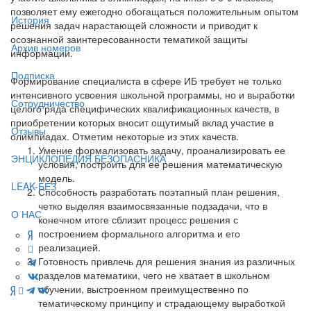
позволяет ему ежегодно обогащаться положительным опытом
История
решения задач нарастающей сложности и приводит к
осознанной заинтересованности тематикой защиты
Архив номеров
информации.
Подписка
Формирование специалиста в сфере ИБ требует не только
интенсивного усвоения школьной программы, но и выработки
Сотрудничество
целого ряда специфических квалификационных качеств, в
приобретении которых вносит ощутимый вклад участие в
Отзывы
олимпиадах. Отметим некоторые из этих качеств.
Умение формализовать задачу, проанализировать ее
ЭНЦИКЛОПЕДИЯ БЕЗОПАСНИКА
условия, построить для ее решения математическую
модель.
LEAK-БЕЗ
Способность разработать поэтапный план решения,
четко выделяя взаимосвязанные подзадачи, что в
О НАС
конечном итоге сблизит процесс решения с
построением формального алгоритма и его
реализацией.
Готовность привлечь для решения знания из различных
разделов математики, чего не хватает в школьном
обучении, выстроенном преимущественно по
тематическому принципу и страдающему выработкой