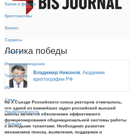
Банки и финтех
Криптоактивы
Бизнес
Сервисы
Логика победы
Соцсети
Импортозамещение
Владимир Никонов
, Академии
Технологии
криптографии РФ
ИИ
Связь
На Х Съезде Российского союза ректоров отмечалось,
что одной из важнейших задач российской высшей
Нацбезопасность
школы является обеспечение эффективного
функционирования общенациональной системы работы
Санкции
с молодыми талантами. Необходимо развитие
механизмов поиска, выявления, поддержки и