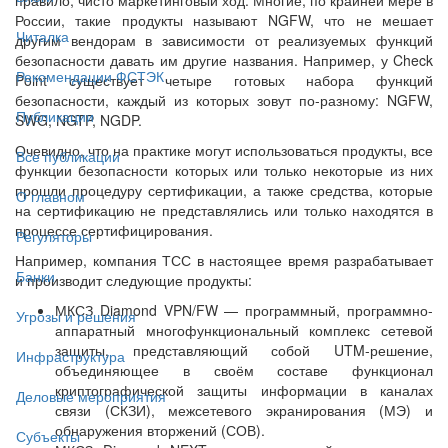
России, такие продукты называют NGFW, что не мешает
Читалка
другим вендорам в зависимости от реализуемых функций
безопасности давать им другие названия. Например, у Check
Рекомендации ФСТЭК
Point существует четыре готовых набора функций
безопасности, каждый из которых зовут по-разному: NGFW,
Публикации
SWG, NGTP, NGDP.
Очевидно, что на практике могут использоваться продукты, все
Все публикации
функции безопасности которых или только некоторые из них
прошли процедуру сертификации, а также средства, которые
О главном
на сертификацию не представлялись или только находятся в
процессе сертифицирования.
Регуляторы
Например, компания ТСС в настоящее время разрабатывает
Банки
и производит следующие продукты:
МКСЗ Diamond VPN/FW — программный, программно-
Угрозы и решения
аппаратный многофункциональный комплекс сетевой
защиты, представляющий собой UTM-решение,
Инфраструктура
объединяющее в своём составе функционал
криптографической защиты информации в каналах
Деловые мероприятия
связи (СКЗИ), межсетевого экранирования (МЭ) и
обнаружения вторжений (СОВ).
Субъекты