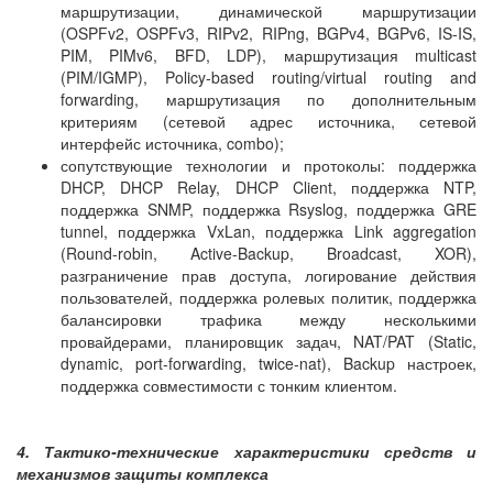
маршрутизации, динамической маршрутизации
(OSPFv2, OSPFv3, RIPv2, RIPng, BGPv4, BGPv6, IS-IS,
PIM, PIMv6, BFD, LDP), маршрутизация multicast
(PIM/IGMP), Policy-based routing/virtual routing and
forwarding, маршрутизация по дополнительным
критериям (сетевой адрес источника, сетевой
интерфейс источника, combo);
сопутствующие технологии и протоколы: поддержка
DHCP, DHCP Relay, DHCP Client, поддержка NTP,
поддержка SNMP, поддержка Rsyslog, поддержка GRE
tunnel, поддержка VxLan, поддержка Link aggregation
(Round-robin, Active-Backup, Broadcast, XOR),
разграничение прав доступа, логирование действия
пользователей, поддержка ролевых политик, поддержка
балансировки трафика между несколькими
провайдерами, планировщик задач, NAT/PAT (Static,
dynamic, port-forwarding, twice-nat), Backup настроек,
поддержка совместимости с тонким клиентом.
4. Тактико-технические характеристики средств и
механизмов защиты комплекса