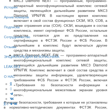
МКСЗ Diamond NEXT — программный, программно-
аппаратный многофункциональный комплекс сетевой
История
защиты, являющийся дальнейшим развитием МКСЗ
Diamond VPN/FW. В настоящее время комплекс
Архив номеров
включает в свой состав функционал СКЗИ, МЭ, СОВ, а
также отражения атак (СОА). СКЗИ, вошедшее в состав
Подписка
комплекса, имеет сертификат ФСБ России, остальные
средства готовятся для их представления на
Сотрудничество
сертификацию в ФСТЭК России и ФСБ России. В
дальнейшем в комплекс будут включаться другие
Отзывы
средства и механизмы защиты.
МКСЗ Diamond NEXT FW — программно-аппаратный
ЭНЦИКЛОПЕДИЯ БЕЗОПАСНИКА
многофункциональный комплекс сетевой защиты,
являющийся дальнейшим развитием МКСЗ Diamond
LEAK-БЕЗ
VPN/FW. Комплекс включает в свой состав средства и
механизмы защиты информации, удовлетворяющие
О НАС
требованиям ФСБ России и ФСТЭК России, включая
«Требования по безопасности информации к
многофункциональным межсетевым экранам уровня
сети».
Функции безопасности, требования к которым не установлены
в нормативно-методических документах ФСТЭК России,