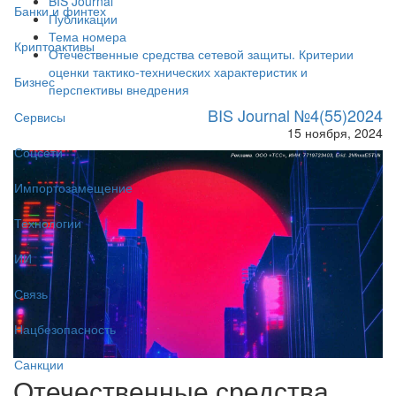
BIS Journal
Банки и финтех
Публикации
Тема номера
Криптоактивы
Отечественные средства сетевой защиты. Критерии
оценки тактико-технических характеристик и
Бизнес
перспективы внедрения
BIS Journal №4(55)2024
Сервисы
15 ноября, 2024
Соцсети
Импортозамещение
Технологии
ИИ
Связь
Нацбезопасность
Санкции
Отечественные средства