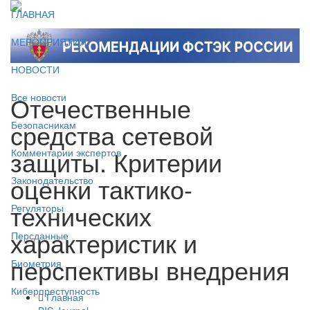
ГЛАВНАЯ
МЕРОПРИЯТИЯ
НОВОСТИ
Отечественные
Все новости
средства сетевой
Безопасникам
защиты. Критерии
Комментарии экспертов
оценки тактико-
Законодательство
технических
Регуляторы
характеристик и
Персданные
перспективы внедрения
Биометрия
Киберпреступность
Главная