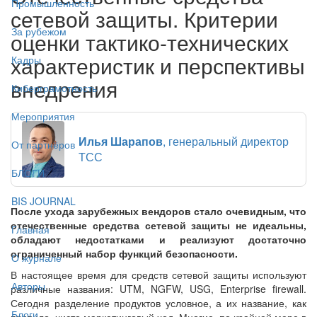
Промышленность
сетевой защиты. Критерии
За рубежом
оценки тактико-технических
характеристик и перспективы
Кадры
внедрения
Киберграмотность
Мероприятия
Илья Шарапов
, генеральный директор
От партнёров
ТСС
БЛОГИ
BIS JOURNAL
После ухода зарубежных вендоров стало очевидным, что
отечественные средства сетевой защиты не идеальны,
Главная
обладают недостатками и реализуют достаточно
ограниченный набор функций безопасности.
О журнале
В настоящее время для средств сетевой защиты используют
Авторы
различные названия: UTM, NGFW, USG, Enterprise firewall.
Сегодня разделение продуктов условное, а их название, как
Блоги
правило, чисто маркетинговый ход. Многие, по крайней мере в