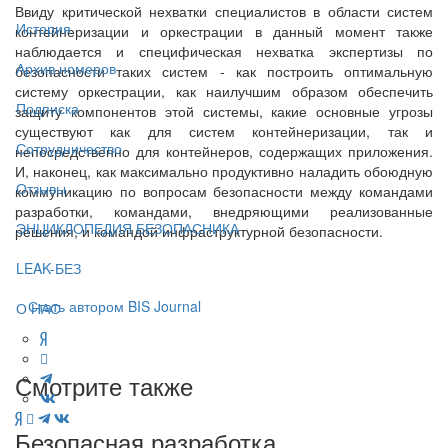
Ввиду критической нехватки специалистов в области систем
История
контейнеризации и оркестрации в данный момент также
наблюдается и специфическая нехватка экспертизы по
Архив номеров
безопасности таких систем - как построить оптимальную
систему оркестрации, как наилучшим образом обеспечить
Подписка
защиту компонентов этой системы, какие основные угрозы
существуют как для систем контейнеризации, так и
Сотрудничество
непосредственно для контейнеров, содержащих приложения.
И, наконец, как максимально продуктивно наладить обоюдную
Отзывы
коммуникацию по вопросам безопасности между командами
разработки, командами, внедряющими реализованные
ЭНЦИКЛОПЕДИЯ БЕЗОПАСНИКА
решения, и командой инфраструктурной безопасности.
LEAK-БЕЗ
Стать автором BIS Journal
О НАС
Смотрите также
Безопасная разработка