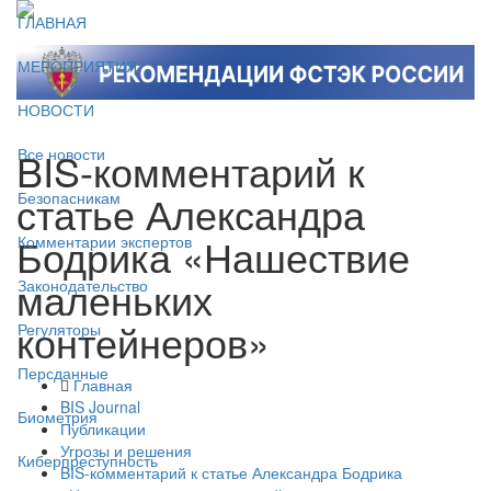
ГЛАВНАЯ
МЕРОПРИЯТИЯ
НОВОСТИ
BIS-комментарий к
Все новости
статье Александра
Безопасникам
Бодрика «Нашествие
Комментарии экспертов
маленьких
Законодательство
контейнеров»
Регуляторы
Персданные
Главная
BIS Journal
Биометрия
Публикации
Угрозы и решения
Киберпреступность
BIS-комментарий к статье Александра Бодрика