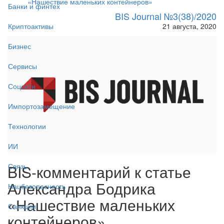
«Нашествие маленьких контейнеров»
Банки и финтех
BIS Journal №3(38)/2020
21 августа, 2020
Криптоактивы
Бизнес
Сервисы
Соцсети
Импортозамещение
Технологии
ИИ
BIS-комментарий к статье
Связь
Александра Бодрика
Нацбезопасность
«Нашествие маленьких
Санкции
контейнеров»