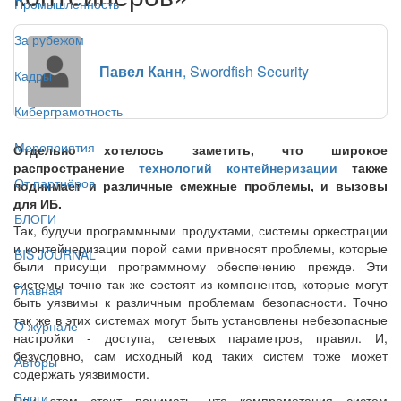
Промышленность
За рубежом
Павел Канн
, Swordfish Security
Кадры
Киберграмотность
Мероприятия
Отдельно хотелось заметить, что широкое
распространение
технологий контейнеризации
также
От партнёров
поднимает и различные смежные проблемы, и вызовы
для ИБ.
БЛОГИ
Так, будучи программными продуктами, системы оркестрации
и контейнеризации порой сами привносят проблемы, которые
BIS JOURNAL
были присущи программному обеспечению прежде. Эти
системы точно так же состоят из компонентов, которые могут
Главная
быть уязвимы к различным проблемам безопасности. Точно
так же в этих системах могут быть установлены небезопасные
О журнале
настройки - доступа, сетевых параметров, правил. И,
безусловно, сам исходный код таких систем тоже может
Авторы
содержать уязвимости.
Блоги
При этом стоит понимать, что компрометация систем