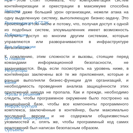
контейнеризации и оркестрации в максимуме способна
Читалка
нанести даже больший урон организации, нежели атака на
одну выделенную систему, выполняющую бизнес-задачу. Это
Рекомендации ФСТЭК
происходит в том числе и потому, что, получая доступ к одной
из подобных систем, злоумышленник имеет возможность
Публикации
получить доступ ко многим другим системам, которые
управляются или разворачиваются в инфраструктуре
Все публикации
организации.
К сожалению, этим сложности и вызовы, стоящие перед
О главном
командами информационной безопасности, не
заканчиваются. Ведь если посмотреть на уровень ниже, в
Регуляторы
контейнерах заключены всё те же приложения, которые и
раньше выполняли бизнес-функции для организаций, и
Банки
необходимость проведения анализа защищённости этих
приложений никуда не пропала. Как и прежде, необходимо
Угрозы и решения
следить, чтобы программное окружение было построено на
защищённой базе, чтобы все компоненты программного
Инфраструктура
комплекса, заключённые в контейнер, были максимально
последней версии и не содержали общеизвестных
Деловые мероприятия
уязвимостей и, опять же, чтобы программный код самих
приложений был написан безопасным образом.
Субъекты