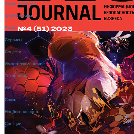
Банки и финтех
Криптоактивы
Бизнес
Сервисы
Соцсети
Импортозамещение
Технологии
ИИ
Связь
Нацбезопасность
Санкции