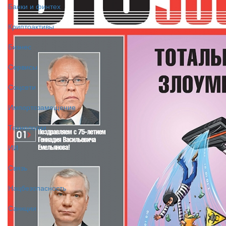
Банки и финтех
Криптоактивы
Бизнес
Сервисы
Соцсети
Импортозамещение
Технологии
ИИ
Связь
Нацбезопасность
Санкции