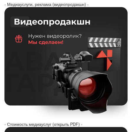
- Медиауслуги, реклама (видеопродакшн) -
- Стоимость медиауслуг (открыть PDF) -