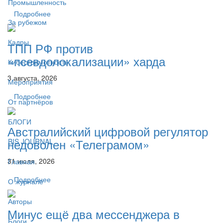
Промышленность
Подробнее
За рубежом
Кадры
ТПП РФ против
«псевдолокализации» харда
Киберграмотность
3 августа, 2026
Мероприятия
Подробнее
От партнёров
БЛОГИ
Австралийский цифровой регулятор
недоволен «Телеграмом»
BIS JOURNAL
31 июля, 2026
Главная
Подробнее
О журнале
Авторы
Минус ещё два мессенджера в
Блоги