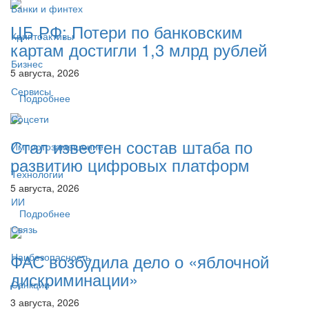
Банки и финтех
ЦБ РФ: Потери по банковским
Криптоактивы
картам достигли 1,3 млрд рублей
Бизнес
5 августа, 2026
Сервисы
Подробнее
Соцсети
Стал известен состав штаба по
Импортозамещение
развитию цифровых платформ
Технологии
5 августа, 2026
ИИ
Подробнее
Связь
ФАС возбудила дело о «яблочной
Нацбезопасность
дискриминации»
Санкции
3 августа, 2026