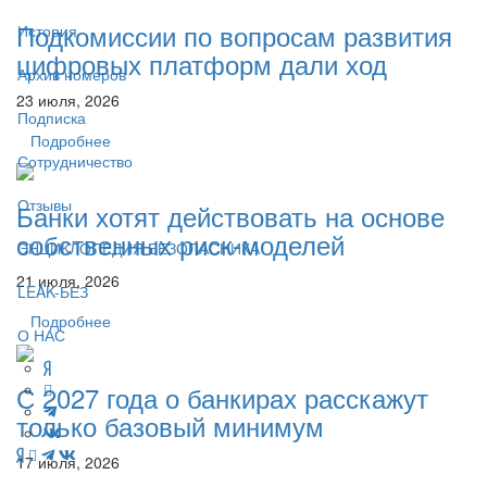
Подкомиссии по вопросам развития
История
цифровых платформ дали ход
Архив номеров
23 июля, 2026
Подписка
Подробнее
Сотрудничество
Отзывы
Банки хотят действовать на основе
собственных риск-моделей
ЭНЦИКЛОПЕДИЯ БЕЗОПАСНИКА
21 июля, 2026
LEAK-БЕЗ
Подробнее
О НАС
С 2027 года о банкирах расскажут
только базовый минимум
17 июля, 2026