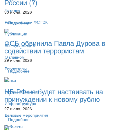
России (?)
Читалка
30 июля, 2026
Рекомендации ФСТЭК
Подробнее
Публикации
ФСБ обвинила Павла Дурова в
Все публикации
содействии террористам
О главном
29 июля, 2026
Регуляторы
Подробнее
Банки
ЦБ РФ не будет настаивать на
Угрозы и решения
принуждении к новому рублю
Инфраструктура
27 июля, 2026
Деловые мероприятия
Подробнее
Субъекты