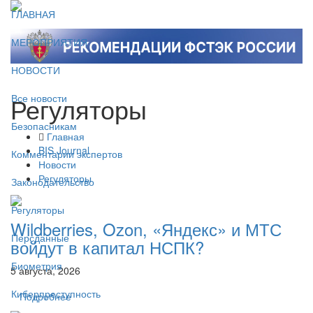
ГЛАВНАЯ
МЕРОПРИЯТИЯ
НОВОСТИ
Регуляторы
Все новости
Безопасникам
Главная
BIS Journal
Комментарии экспертов
Новости
Регуляторы
Законодательство
Регуляторы
Wildberries, Ozon, «Яндекс» и МТС
Персданные
войдут в капитал НСПК?
Биометрия
5 августа, 2026
Киберпреступность
Подробнее