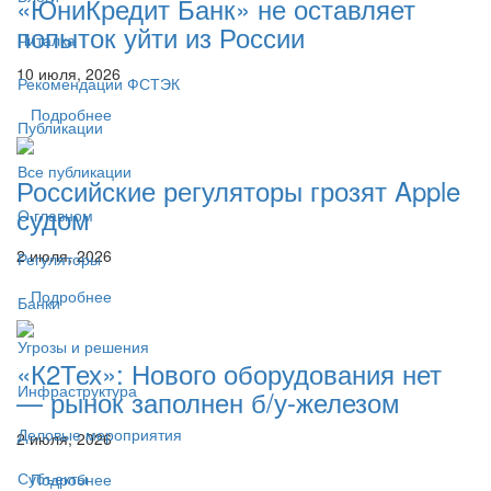
«ЮниКредит Банк» не оставляет
попыток уйти из России
Читалка
10 июля, 2026
Рекомендации ФСТЭК
Подробнее
Публикации
Все публикации
Российские регуляторы грозят Apple
судом
О главном
2 июля, 2026
Регуляторы
Подробнее
Банки
Угрозы и решения
«К2Тех»: Нового оборудования нет
Инфраструктура
— рынок заполнен б/у-железом
Деловые мероприятия
2 июля, 2026
Субъекты
Подробнее