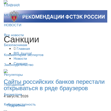
ГЛАВНАЯ
МЕРОПРИЯТИЯ
НОВОСТИ
Санкции
Все новости
Безопасникам
Главная
BIS Journal
Комментарии экспертов
Новости
Санкции
Законодательство
Регуляторы
Сайты российских банков перестали
Персданные
открываться в ряде браузеров
Биометрия
4 августа, 2026
Киберпреступность
Подробнее