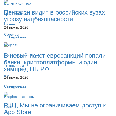
Банки и финтех
Пентагон видит в российских вузах
Криптоактивы
угрозу нацбезопасности
Бизнес
24 июля, 2026
Сервисы
Подробнее
Соцсети
В новый пакет евросанкций попали
Импортозамещение
банки, криптоплатформы и один
Технологии
зампред ЦБ РФ
ИИ
24 июля, 2026
Связь
Подробнее
Нацбезопасность
РКН: Мы не ограничиваем доступ к
Санкции
App Store