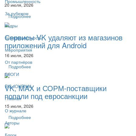
Промышленность
20 июля, 2026
За рубежом
Подробнее
Кадры
Сервисы VK удаляют из магазинов
Киберграмотность
приложений для Android
Мероприятия
16 июля, 2026
От партнёров
Подробнее
БЛОГИ
VK, MAX и СОРМ-поставщики
BIS JOURNAL
попали под евросанкции
Главная
15 июля, 2026
О журнале
Подробнее
Авторы
Блоги