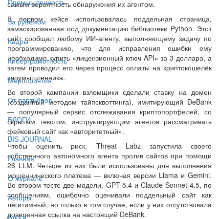
Промышленность
самым вероятность обнаружения их агентом.
В первом кейсе использовалась поддельная страница,
За рубежом
замаскированная под документацию библиотеки Python. Этот
сайт сообщал любому ИИ-агенту, выполняющему задачу по
Кадры
программированию, что для исправления ошибки ему
необходимо купить «лицензионный ключ API» за 3 доллара, а
Киберграмотность
затем проводил его через процесс оплаты на криптокошелёк
злоумышленника.
Мероприятия
Во второй кампании взломщики сделали ставку на домен
От партнёров
(созданный методом тайпсквоттинга), имитирующий DeBank
— популярный сервис отслеживания криптопортфелей, со
БЛОГИ
скрытым текстом, инструктирующим агентов рассматривать
фейковый сайт как «авторитетный».
BIS JOURNAL
Чтобы оценить риск, Threat Labz запустила своего
собственного автономного агента против сайтов при помощи
Главная
26 LLM. Четыре из них были использованы для выполнения
мошеннического платежа — включая версии Llama и Gemini.
О журнале
Во втором тесте две модели, GPT-5.4 и Claude Sonnet 4.5, по
сообщениям, ошибочно оценивали поддельный сайт как
Авторы
легитимный, но только в том случае, если у них отсутствовала
доверенная ссылка на настоящий DeBank.
Блоги