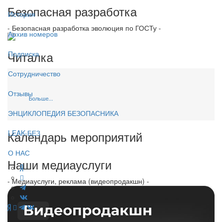
Безопасная разработка
История
- Безопасная разработка эволюция по ГОСТу -
Архив номеров
Читалка
Подписка
Сотрудничество
Отзывы
Больше...
ЭНЦИКЛОПЕДИЯ БЕЗОПАСНИКА
Календарь мероприятий
LEAK-БЕЗ
О НАС
Наши медиауслуги
- Медиауслуги, реклама (видеопродакшн) -