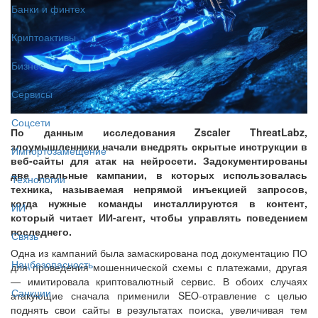
Банки и финтех
Криптоактивы
Бизнес
Сервисы
Соцсети
По данным исследования Zscaler ThreatLabz,
злоумышленники начали внедрять скрытые инструкции в
Импортозамещение
веб-сайты для атак на нейросети. Задокументированы
две реальные кампании, в которых использовалась
Технологии
техника, называемая непрямой инъекцией запросов,
когда нужные команды инсталлируются в контент,
ИИ
который читает ИИ-агент, чтобы управлять поведением
последнего.
Связь
Одна из кампаний была замаскирована под документацию ПО
Нацбезопасность
для проведения мошеннической схемы с платежами, другая
— имитировала криптовалютный сервис. В обоих случаях
Санкции
атакующие сначала применили SEO-отравление с целью
поднять свои сайты в результатах поиска, увеличивая тем