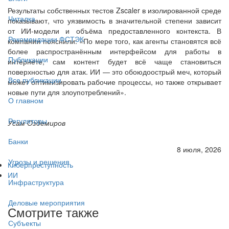
Результаты собственных тестов Zscaler в изолированной среде
Читалка
показывают, что уязвимость в значительной степени зависит
от ИИ-модели и объёма предоставленного контекста. В
Рекомендации ФСТЭК
компании пояснили: «По мере того, как агенты становятся всё
более распространённым интерфейсом для работы в
Публикации
интернете, сам контент будет всё чаще становиться
поверхностью для атак. ИИ — это обоюдоострый меч, который
Все публикации
может оптимизировать рабочие процессы, но также открывает
новые пути для злоупотреблений».
О главном
Регуляторы
Усам Оздемиров
Банки
8 июля, 2026
Угрозы и решения
Киберпреступность
ИИ
Инфраструктура
Деловые мероприятия
Смотрите также
Субъекты