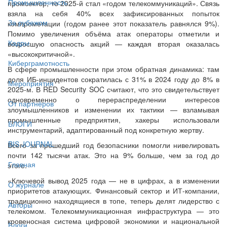
Промышленность
промсектор, то 2025-й стал «годом телекоммуникаций». Связь
взяла на себя 40% всех зафиксированных попыток
За рубежом
компрометации (годом ранее этот показатель равнялся 9%).
Помимо увеличения объёма атак операторы отметили и
Кадры
возросшую опасность акций — каждая вторая оказалась
«высококритичной».
Киберграмотность
В сфере промышленности при этом обратная динамика: там
доля ИБ-инцидентов сократилась с 31% в 2024 году до 8% в
Мероприятия
2025-м. В RED Security SOC считают, что это свидетельствует
одновременно о перераспределении интересов
От партнёров
злоумышленников и изменении их тактики — взламывая
промышленные предприятия, хакеры использовали
БЛОГИ
инструментарий, адаптированный под конкретную жертву.
BIS JOURNAL
Всего за прошедший год безопасники помогли нивелировать
почти 142 тысячи атак. Это на 9% больше, чем за год до
Главная
этого.
«Ключевой вывод 2025 года — не в цифрах, а в изменении
О журнале
приоритетов атакующих. Финансовый сектор и ИТ-компании,
традиционно находящиеся в топе, теперь делят лидерство с
Авторы
телекомом. Телекоммуникационная инфраструктура — это
кровеносная система цифровой экономики и национальной
Блоги