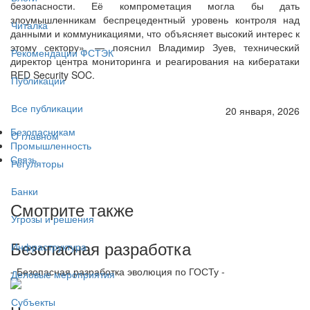
безопасности. Её компрометация могла бы дать
злоумышленникам беспрецедентный уровень контроля над
Читалка
данными и коммуникациями, что объясняет высокий интерес к
этому сектору», — пояснил Владимир Зуев, технический
Рекомендации ФСТЭК
директор центра мониторинга и реагирования на кибератаки
RED Security SOC.
Публикации
Все публикации
20 января, 2026
Безопасникам
О главном
Промышленность
Связь
Регуляторы
Банки
Смотрите также
Угрозы и решения
Безопасная разработка
Инфраструктура
- Безопасная разработка эволюция по ГОСТу -
Деловые мероприятия
Субъекты