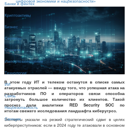
цифровой экономики и нацбезопасности»
Банки и финтех
Криптоактивы
Бизнес
Сервисы
Соцсети
Импортозамещение
Технологии
В этом году ИТ и телеком останутся в списке самых
ИИ
атакуемых отраслей — ввиду того, что успешная атака на
разработчиков ПО и операторов связи способна
Связь
затронуть большое количество их клиентов. Такой
прогноз дали аналитики RED Security SOC по
Нацбезопасность
итогам свежего исследования ландшафта киберугроз.
Санкции
Эксперты указали на резкий стратегический сдвиг в целях
киберпреступников: если в 2024 году те атаковали в основном