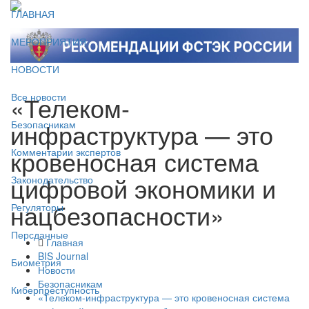
ГЛАВНАЯ
МЕРОПРИЯТИЯ
НОВОСТИ
«Телеком-
Все новости
инфраструктура — это
Безопасникам
кровеносная система
Комментарии экспертов
цифровой экономики и
Законодательство
нацбезопасности»
Регуляторы
Персданные
Главная
BIS Journal
Биометрия
Новости
Безопасникам
Киберпреступность
«Телеком-инфраструктура — это кровеносная система