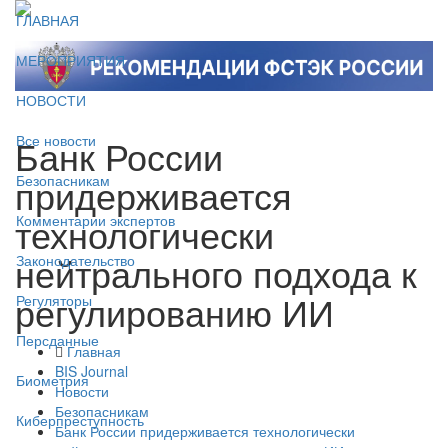
ГЛАВНАЯ
МЕРОПРИЯТИЯ
НОВОСТИ
Банк России
Все новости
придерживается
Безопасникам
технологически
Комментарии экспертов
нейтрального подхода к
Законодательство
регулированию ИИ
Регуляторы
Персданные
Главная
BIS Journal
Биометрия
Новости
Безопасникам
Киберпреступность
Банк России придерживается технологически