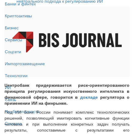
нейтрального подхода к регулированию ИИ
Банки и финтех
Криптоактивы
Бизнес
Сервисы
Соцсети
Импортозамещение
Технологии
Центробанк придерживается риск-ориентированного
ИИ
принципа регулирования искусственного интеллекта в
финансовой сфере, говорится в
докладе
регулятора о
Связь
применении ИИ на финрынке.
Нацбезопасность
Под ИИ Банк России понимает комплекс технологических
решений, позволяющий имитировать когнитивные функции
Санкции
человека и при выполнении конкретных задач получать
результаты, сопоставимые с результатами его