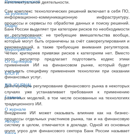
Промышленность
интеллектуальной деятельности.
Сам комплекс технологических решений включает в себя ПО,
За рубежом
информационно-коммуникационную инфраструктуру,
процессы и сервисы по обработке данных и поиску решений.
Кадры
Банк России выделяет три категории рисков по необходимости
их регулирования: не требующие вмешательства вообще,
Киберграмотность
которые могут быть ограничены за счёт саморегулирования и
рекомендаций, а также требующие внимания регуляторов.
Мероприятия
Чётких критериев привязки рисков к категориям нет. Вместо
этого регулятор предлагает подготовить кодекс этики
От партнёров
применения ИИ на финансовом рынке, который будет
учитывать специфику применения технологии при оказании
БЛОГИ
финансовых услуг.
BIS JOURNAL
Действующее регулирование финансового рынка в некоторых
случаях уже устанавливает требования к применению
Главная
различных моделей, в тои числе основанных на технологиях
традиционного ИИ.
О журнале
Внедрение ИИ может оказывать влияние как на бизнес-
процессы отдельных участников рынка, так и на финансовую
Авторы
систему в целом, отмечается в докладе. Одной из основных
групп угроз для финансового сектора Банк России называет
Блоги