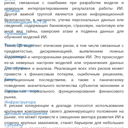
риски, связанные с ошибками при разработке модели и
неверным интерпретированием результатов работы ИИ.
Читалка
Другой важной группой являются риски информационной
безопасности, в частности, утечки персональных данных или
Рекомендации ФСТЭК
сведений, содержащих банковскую, страховую, налоговую или
иной вид тайны, хакерские атаки и подмена данных для
Публикации
обучения моделей ИИ.
Все публикации
Также ЦБ выделяет этические риски, в том числе связанные с
предвзятостью, дискриминацией, выявлением ложных
О главном
корреляций и непрозрачными решениями ИИ. Это происходит
из-за неверных настроек моделей или ограничения данных
Регуляторы
для обучения и анализа. Реализация всех этих рисков может
привести к финансовым потерям, ошибочным решениям,
Банки
репутационным последствиям, а также к паническому
поведению значительного количества субъектов экономики и
Угрозы и решения
нарушению нормального функционирования финансового
рынка.
Инфраструктура
К рискам конкуренции в докладе относится использование
крупными компаниями своего доминирующего положения на
Деловые мероприятия
рынке, что может привести к смещению вектора развития ИИ в
сторону крупных заказчиков, станет барьером для небольших
Субъекты
компаний и приведёт к ограничениям для распространения