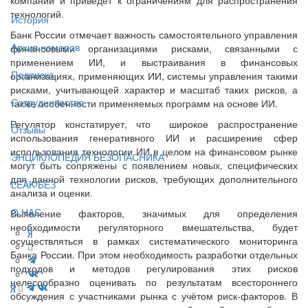
технологий.
История
Банк России отмечает важность самостоятельного управления
Архив номеров
финансовыми организациями рисками, связанными с
применением ИИ, и выстраивания в финансовых
Подписка
организациях, применяющих ИИ, системы управления такими
рисками, учитывающей характер и масштаб таких рисков, а
Сотрудничество
также особенности применяемых программ на основе ИИ.
Регулятор констатирует, что широкое распространение
Отзывы
использования генеративного ИИ и расширение сфер
использования технологии ИИ в целом на финансовом рынке
ЭНЦИКЛОПЕДИЯ БЕЗОПАСНИКА
могут быть сопряжены с появлением новых, специфических
для данной технологии рисков, требующих дополнительного
LEAK-БЕЗ
анализа и оценки.
О НАС
Выявление факторов, значимых для определения
необходимости регуляторного вмешательства, будет
осуществляться в рамках систематического мониторинга
Банка России. При этом необходимость разработки отдельных
подходов и методов регулирования этих рисков
целесообразно оценивать по результатам всестороннего
обсуждения с участниками рынка с учётом риск-факторов. В