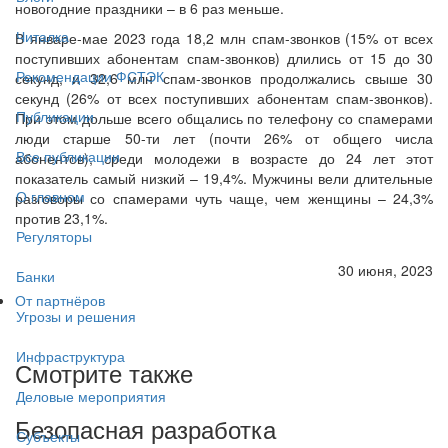
новогодние праздники – в 6 раз меньше.
Читалка
В январе-мае 2023 года 18,2 млн спам-звонков (15% от всех
поступивших абонентам спам-звонков) длились от 15 до 30
Рекомендации ФСТЭК
секунд, и 32,6 млн спам-звонков продолжались свыше 30
секунд (26% от всех поступивших абонентам спам-звонков).
Публикации
При этом дольше всего общались по телефону со спамерами
люди старше 50-ти лет (почти 26% от общего числа
Все публикации
абонентов), среди молодежи в возрасте до 24 лет этот
показатель самый низкий – 19,4%. Мужчины вели длительные
О главном
разговоры со спамерами чуть чаще, чем женщины – 24,3%
против 23,1%.
Регуляторы
30 июня, 2023
Банки
От партнёров
Угрозы и решения
Инфраструктура
Смотрите также
Деловые мероприятия
Безопасная разработка
Субъекты