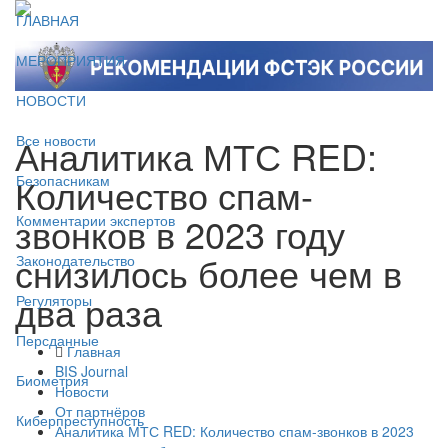
ГЛАВНАЯ
МЕРОПРИЯТИЯ
НОВОСТИ
Аналитика МТС RED:
Все новости
Количество спам-
Безопасникам
звонков в 2023 году
Комментарии экспертов
снизилось более чем в
Законодательство
два раза
Регуляторы
Персданные
Главная
BIS Journal
Биометрия
Новости
От партнёров
Киберпреступность
Аналитика МТС RED: Количество спам-звонков в 2023