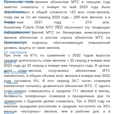
Промышленность
Количество спам-звонков абонентам МТС в текущем году
заметно снизилось: с января по май 2023 года было
За рубежом
зафиксировано в общей сложности 123 млн спам-звонков,
тогда как за тот же период 2022 года – 295 млн звонков, а в
Кадры
январе-мае 2021 года – 219 млн.
Аналитики Future Crew МТС RED объясняют эту тенденцию
Киберграмотность
наращиванием усилий МТС по блокировке нежелательных
звонков абонентам и ростом спроса абонентов МТС на
Мероприятия
премиальную подписку, обеспечивающую повышенный
уровень защиты от таких звонков.
От партнёров
При этом на 67% по сравнению с 2022 годом выросла
средняя длительность спам-звонков: с 22 секунд в январе-мае
БЛОГИ
2022 года до 33 секунд в январе-мае текущего года. В целом,
доля спам-звонков, получаемых абонентами МТС
BIS JOURNAL
ежемесячно, в общем объеме всех звонков в январе-мае 2023
года составила 6%. В этот период 34,7 тысяч спамеров
Главная
ежемесячно пытались дозвониться абонентам МТС. С одного
спам-номера совершалось в среднем 711 звонков в месяц.
О журнале
Активность телефонных спамеров в праздничные дни по
сравнению с будними днями снижалась. Так, в 2023 году на
Авторы
майские праздники россиянам в среднем поступило на 30%
меньше «мусорных» звонков, чем в рабочие дни, а в
Блоги