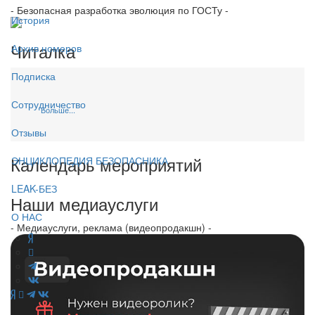
- Безопасная разработка эволюция по ГОСТу -
История
Читалка
Архив номеров
Подписка
Сотрудничество
Больше...
Отзывы
Календарь мероприятий
ЭНЦИКЛОПЕДИЯ БЕЗОПАСНИКА
LEAK-БЕЗ
Наши медиауслуги
О НАС
- Медиауслуги, реклама (видеопродакшн) -