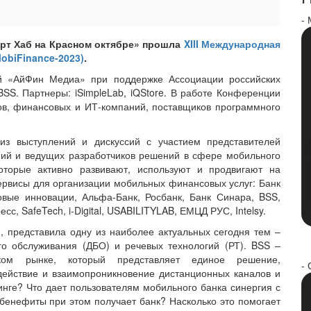
-
арт Хаб на Красном октябре» прошла
XIII Международная
biFinance-2023)
.
й «АйФин Медиа» при поддержке Ассоциации российских
SS. Партнеры: iSimpleLab, iQStore. В работе Конференции
ков, финансовых и ИТ-компаний, поставщиков программного
из выступлений и дискуссий с участием представителей
ний и ведущих разработчиков решений в сфере мобильного
оторые активно развивают, используют и продвигают на
ервисы для организации мобильных финансовых услуг: Банк
вые инновации, Альфа-Банк, Росбанк, Банк Синара, BSS,
сс, SafeTech, i-Digital, USABILITYLAB, ЕМЦД РУС, Intelsy.
 представила одну из наиболее актуальных сегодня тем –
го обслуживания (ДБО) и речевых технологий (РТ). BSS –
ком рынке, который представляет единое решение,
- 
ействие и взаимопроникновение дистанционных каналов и
нге? Что дает пользователям мобильного банка синергия с
бенефиты при этом получает банк? Насколько это помогает