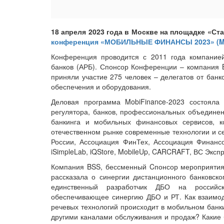
18 апреля 2023 года в Москве на площадке «Ст
конференция «МОБИЛЬНЫЕ ФИНАНСЫ 2023» (Mo
Конференция проводится с 2011 года компание
банков (АРБ). Спонсор Конференции – компания B
приняли участие 275 человек – делегатов от бан
обеспечения и оборудования.
Деловая программа MobiFinance-2023 состояла 
регулятора, банков, профессиональных объедине
банкинга и мобильных финансовых сервисов, к
отечественном рынке современные технологии и с
России, Ассоциация ФинТех, Ассоциация Финансо
iSimpleLab, iQStore, MobileUp, CARCRAFT, ВС Экспре
Компания BSS, бессменный Cпонсор мероприятия,
рассказала о синергии дистанционного банковско
единственный разработчик ДБО на российс
обеспечивающее синергию ДБО и РТ. Как взаимод
речевых технологий происходит в мобильном банки
другими каналами обслуживания и продаж? Какие 