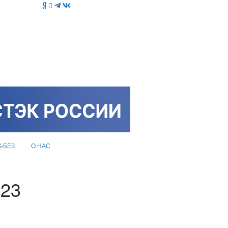
K-БЕЗ
О НАС
023