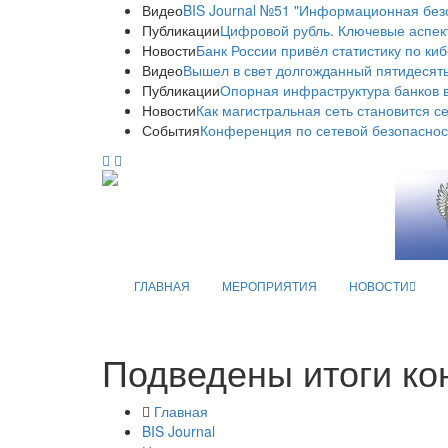
Видео
BIS Journal №51 "Информационная без
Публикации
Цифровой рубль. Ключевые аспек
Новости
Банк России привёл статистику по ки
Видео
Вышел в свет долгожданный пятидесяты
Публикации
Опорная инфраструктура банков в
Новости
Как магистральная сеть становится с
События
Конференция по сетевой безопаснос
ГЛАВНАЯ
МЕРОПРИЯТИЯ
НОВОСТИ
Подведены итоги ко
Главная
BIS Journal