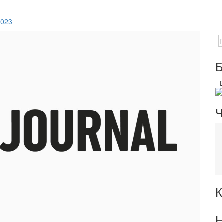
2023
Б
-
Ч
К
Н