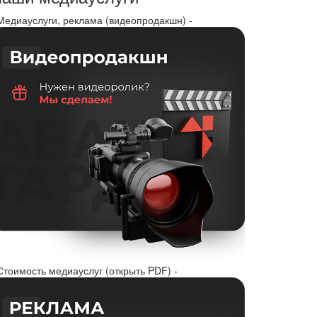
 Медиауслуги, реклама (видеопродакшн) -
Стоимость медиауслуг (открыть PDF) -