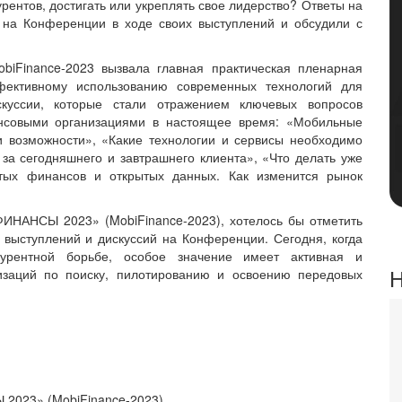
урентов, достигать или укреплять свое лидерство? Ответы на
 на Конференции в ходе своих выступлений и обсудили с
iFinance-2023 вызвала главная практическая пленарная
фективному использованию современных технологий для
куссии, которые стали отражением ключевых вопросов
ансовыми организациями в настоящее время: «Мобильные
и возможности», «Какие технологии и сервисы необходимо
 за сегодняшнего и завтрашнего клиента», «Что делать уже
ытых финансов и открытых данных. Как изменится рынок
НАНСЫ 2023» (MobiFinance-2023), хотелось бы отметить
выступлений и дискуссий на Конференции. Сегодня, когда
курентной борьбе, особое значение имеет активная и
Н
изаций по поиску, пилотированию и освоению передовых
023» (MobiFinance-2023)