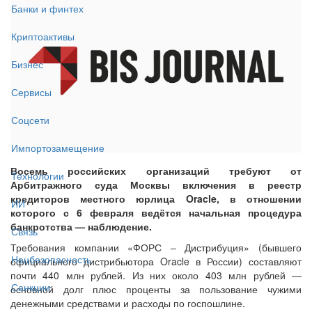
Банки и финтех
Криптоактивы
Бизнес
Сервисы
Соцсети
Импортозамещение
Восемь российских организаций требуют от
Технологии
Арбитражного суда Москвы включения в реестр
кредиторов местного юрлица Oracle, в отношении
ИИ
которого с 6 февраля ведётся начальная процедура
банкротства — наблюдение.
Связь
Требования компании «ФОРС – Дистрибуция» (бывшего
Нацбезопасность
официального дистрибьютора Oracle в России) составляют
почти 440 млн рублей. Из них около 403 млн рублей —
Санкции
основной долг плюс проценты за пользование чужими
денежными средствами и расходы по госпошлине.