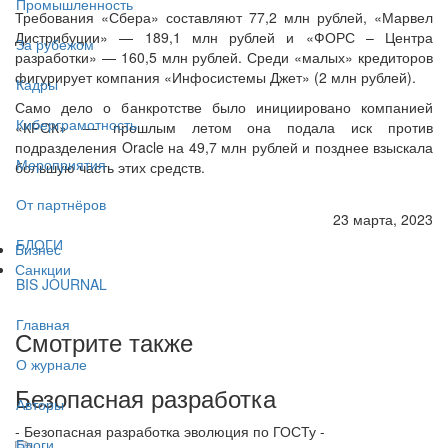
Промышленность
Требования «Сбера» составляют 77,2 млн рублей, «Марвел
Дистрибуции» — 189,1 млн рублей и «ФОРС – Центра
За рубежом
разработки» — 160,5 млн рублей. Среди «малых» кредиторов
фигурирует компания «Инфосистемы Джет» (2 млн рублей).
Кадры
Само дело о банкротстве было инициировано компанией
Киберграмотность
«КРОК» — прошлым летом она подала иск против
подразделения Oracle на 49,7 млн рублей и позднее взыскала
Мероприятия
большую часть этих средств.
От партнёров
23 марта, 2023
БЛОГИ
Бизнес
Санкции
BIS JOURNAL
Главная
Смотрите также
О журнале
Безопасная разработка
Авторы
- Безопасная разработка эволюция по ГОСТу -
Блоги