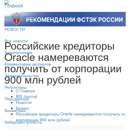
ГЛАВНАЯ
МЕРОПРИЯТИЯ
НОВОСТИ
Российские кредиторы
Все новости
Oracle намереваются
Безопасникам
получить от корпорации
Комментарии экспертов
900 млн рублей
Законодательство
Регуляторы
Главная
BIS Journal
Персданные
Новости
Бизнес
Биометрия
Российские кредиторы Oracle намереваются получить от
корпорации 900 млн рублей
Киберпреступность