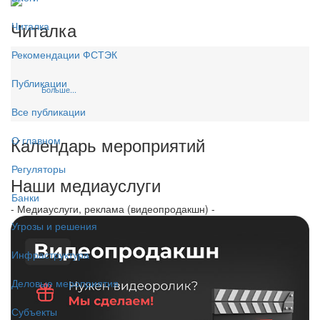
Читалка
Читалка
Рекомендации ФСТЭК
Публикации
Больше...
Все публикации
Календарь мероприятий
О главном
Регуляторы
Наши медиауслуги
Банки
- Медиауслуги, реклама (видеопродакшн) -
Угрозы и решения
Инфраструктура
Деловые мероприятия
Субъекты