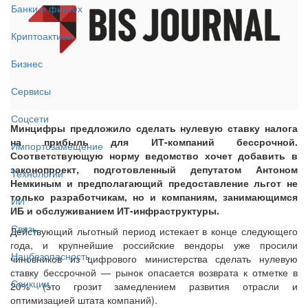
Банки и финтех
Криптоактивы
Бизнес
Сервисы
Соцсети
Минцифры предложило сделать нулевую ставку налога
на прибыль для ИТ-компаний бессрочной.
Импортозамещение
Соответствующую норму ведомство хочет добавить в
законопроект, подготовленный депутатом Антоном
Технологии
Немкиным и предполагающий предоставление льгот не
только разработчикам, но и компаниям, занимающимся
ИИ
ИБ и обслуживанием ИТ-инфраструктуры.
Связь
Действующий льготный период истекает в конце следующего
года, и крупнейшие российские вендоры уже просили
Нацбезопасность
чиновников из цифрового министерства сделать нулевую
ставку бессрочной — рынок опасается возврата к отметке в
Санкции
20% (это грозит замедлением развития отрасли и
оптимизацией штата компаний).