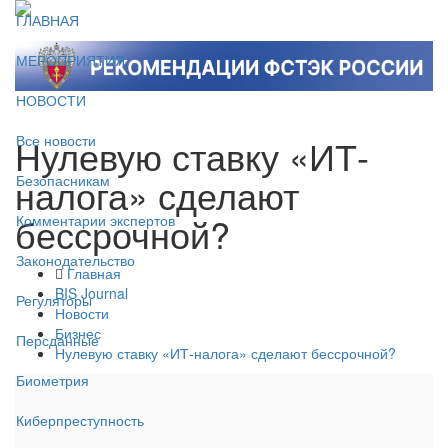
ГЛАВНАЯ
МЕРОПРИЯТИЯ
НОВОСТИ
Нулевую ставку «ИТ-
Все новости
налога» сделают
Безопасникам
бессрочной?
Комментарии экспертов
Законодательство
Главная
BIS Journal
Регуляторы
Новости
Бизнес
Персданные
Нулевую ставку «ИТ-налога» сделают бессрочной?
Биометрия
Киберпреступность