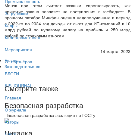
Промышленность
Минэк при этом считает важным спрогнозировать, как
принятие закона повлияет на поступления в госбюджет. В
За рубежом
прошлом октябре Минфин оценил недополученные в период
с 2022-го по 2024 год доходы от льгот для ИТ-компаний в 10
Кадры
млрд рублей по нулевому налогу на прибыль и 250 млрд
рублей по страховым взносам.
Киберграмотность
Мероприятия
14 марта, 2023
Бизнес
От партнёров
Законодательство
БЛОГИ
BIS JOURNAL
Смотрите также
Главная
Безопасная разработка
О журнале
- Безопасная разработка эволюция по ГОСТу -
Авторы
Читалка
Блоги