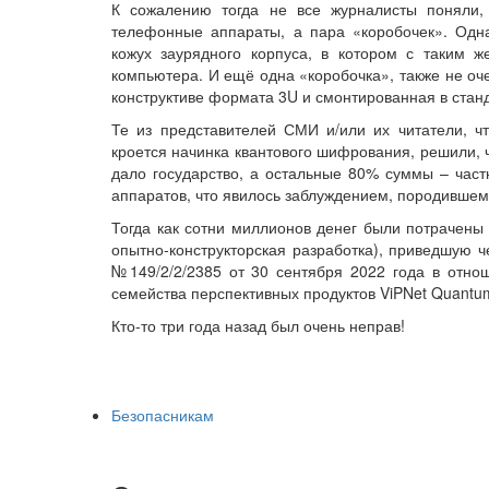
К сожалению тогда не все журналисты поняли
телефонные аппараты, а пара «коробочек». Одна
кожух заурядного корпуса, в котором с таким 
компьютера. И ещё одна «коробочка», также не оч
конструктиве формата 3U и смонтированная в стан
Те из представителей СМИ и/или их читатели, чт
кроется начинка квантового шифрования, решили, 
дало государство, а остальные 80% суммы – час
аппаратов, что явилось заблуждением, породившем
Тогда как сотни миллионов денег были потрачены 
опытно-конструкторская разработка), приведшую 
№149/2/2/2385 от 30 сентября 2022 года в отно
семейства перспективных продуктов ViPNet Quantum
Кто-то три года назад был очень неправ!
Безопасникам