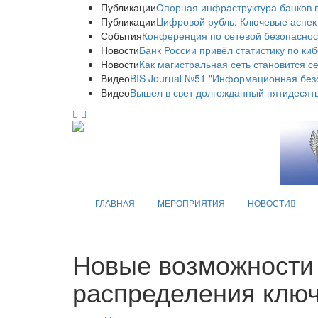
Публикации
Опорная инфраструктура банков в
Публикации
Цифровой рубль. Ключевые аспек
События
Конференция по сетевой безопаснос
Новости
Банк России привёл статистику по ки
Новости
Как магистральная сеть становится с
Видео
BIS Journal №51 "Информационная без
Видео
Вышел в свет долгожданный пятидесяты
ГЛАВНАЯ
МЕРОПРИЯТИЯ
НОВОСТИ
Новые возможности 
распределения клю