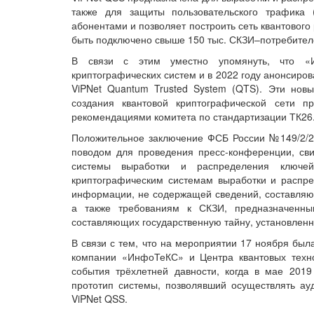
также для защиты пользовательского трафика
абонентами и позволяет построить сеть квантового
быть подключено свыше 150 тыс. СКЗИ–потребите
В связи с этим уместно упомянуть, что «И
криптографических систем и в 2022 году анонсиро
ViPNet Quantum Trusted System (QTS). Эти нов
создания квантовой криптографической сети п
рекомендациями комитета по стандартизации ТК26
Положительное заключение ФСБ России №149/2/2/2
поводом для проведения пресс-конференции, свид
системы выработки и распределения ключе
криптографическим системам выработки и распр
информации, не содержащей сведений, составляющ
а также требованиям к СКЗИ, предназначенн
составляющих государственную тайну, установленн
В связи с тем, что на мероприятии 17 ноября был
компании «ИнфоТеКС» и Центра квантовых техн
события трёхлетней давности, когда в мае 201
прототип системы, позволявший осуществлять а
ViPNet QSS.