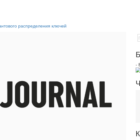
антового распределения ключей
Б
-
Ч
К