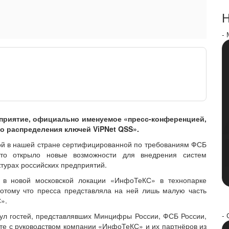
Н
-
приятие, официально именуемое «пресс-конференцией,
 распределения ключей ViPNet QSS».
вой в нашей стране сертифицированной по требованиям ФСБ
 что открыло новые возможности для внедрения систем
турах российских предприятий.
я в новой московской локации «ИнфоТеКС» в технопарке
отому что пресса представляла на ней лишь малую часть
».
- 
ул гостей, представлявших Минцифры России, ФСБ России,
те с руководством компании «ИнфоТеКС» и их партнёров из