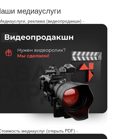
аши медиауслуги
 Медиауслуги, реклама (видеопродакшн) -
Стоимость медиауслуг (открыть PDF) -