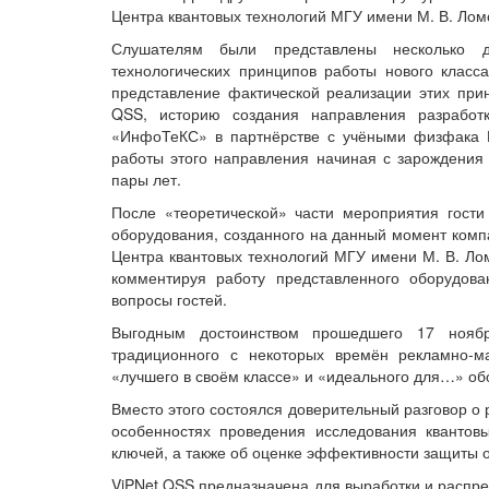
Центра квантовых технологий МГУ имени М. В. Лом
Слушателям были представлены несколько д
технологических принципов работы нового класс
представление фактической реализации этих при
QSS, историю создания направления разработк
«ИнфоТеКС» в партнёрстве с учёными физфака 
работы этого направления начиная с зарождения
пары лет.
После «теоретической» части мероприятия гости
оборудования, созданного на данный момент ком
Центра квантовых технологий МГУ имени М. В. Ло
комментируя работу представленного оборудова
вопросы гостей.
Выгодным достоинством прошедшего 17 нояб
традиционного с некоторых времён рекламно-ма
«лучшего в своём классе» и «идеального для…» об
Вместо этого состоялся доверительный разговор о
особенностях проведения исследования квантов
ключей, а также об оценке эффективности защиты о
ViPNet QSS предназначена для выработки и распр