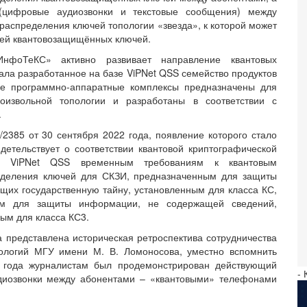
 (цифровые аудиозвонки и текстовые сообщения) между
 распределения ключей топологии «звезда», к которой может
лей квантовозащищённых ключей.
нфоТеКС» активно развивает направление квантовых
вала разработанное на базе ViPNet QSS семейство продуктов
ые программно-аппаратные комплексы предназначены для
роизвольной топологии и разработаны в соответствии с
.
385 от 30 сентября 2022 года, появление которого стало
етельствует о соответствии квантовой криптографической
й ViPNet QSS временным требованиям к квантовым
еделения ключей для СКЗИ, предназначенным для защиты
их государственную тайну, установленным для класса КС,
ым для защиты информации, не содержащей сведений,
ым для класса КС3.
а представлена историческая ретроспектива сотрудничества
ологий МГУ имени М. В. Ломоносова, уместно вспомнить
9 года журналистам был продемонстрирован действующий
- 
удиозвонки между абонентами – «квантовыми» телефонами