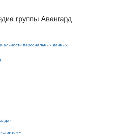
Медиа группы Авангард
циальности персональных данных
а
когда»
систентом»