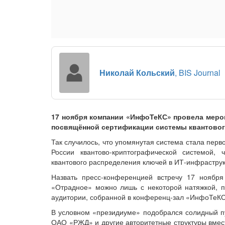
Николай Кольский
, BIS Journal
17 ноября компании «ИнфоТеКС» провела меро
посвящённой сертификации системы квантового
Так случилось, что упомянутая система стала пер
России квантово-криптографической системой,
квантового распределения ключей в ИТ-инфраструк
Назвать пресс-конференцией встречу 17 ноябр
«Отрадное» можно лишь с некоторой натяжкой, п
аудитории, собранной в конференц-зал «ИнфоТеКС
В условном «президиуме» подобрался солидный п
ОАО «РЖД» и другие авторитетные структуры вмес