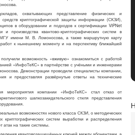
оносова.
окладов, охватывающих представление физических и
а средств криптографической защиты информации (СКЗИ),
нципов в оборудовании и подходов к сертификации ViPNet
и и производства квантово-криптографических систем в
МГУ имени М. В. Ломоносова, а также маршрутную карту
 работ к нынешнему моменту и на перспективу ближайшей
 получили возможность «вживую» ознакомиться с работой
панией «ИнфоТеКС» в партнёрстве с учёными и инженерами
моносова. Демонстрации проводили специалисты компании,
ния и предоставляя развёрнутые ответы на технические
ря мероприятия компании «ИнфоТеКС» стал отказ от
ркетингового шапкозакидательского стиля представления
Н
орудования.
 реальных возможностях нового класса СКЗИ, о методических
ых криптографических систем выработки и распределения
т атак на такие системы.
еделения квантовозащищённых ключей между абонентами, а