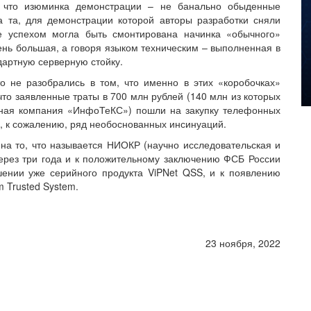
, что изюминка демонстрации – не банально обыденные
 та, для демонстрации которой авторы разработки сняли
же успехом могла быть смонтирована начинка «обычного»
ень большая, а говоря языком техническим – выполненная в
дартную серверную стойку.
о не разобрались в том, что именно в этих «коробочках»
что заявленные траты в 700 млн рублей (140 млн из которых
тная компания «ИнфоТеКС») пошли на закупку телефонных
, к сожалению, ряд необоснованных инсинуаций.
на то, что называется НИОКР (научно исследовательская и
через три года и к положительному заключению ФСБ России
шении уже серийного продукта ViPNet QSS, и к появлению
 Trusted System.
23 ноября, 2022