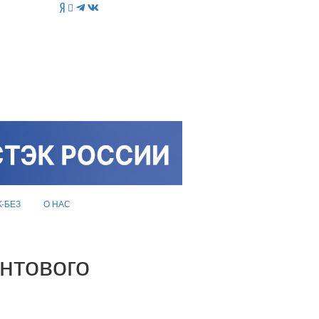
K-БЕЗ
О НАС
нтового