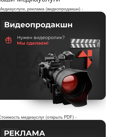
 Медиауслуги, реклама (видеопродакшн) -
Стоимость медиауслуг (открыть PDF) -