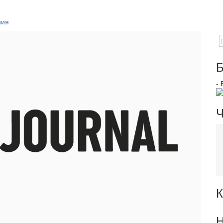
ния
Б
-
Ч
К
Н