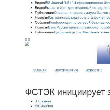
Видео
BIS Journal №51 "Информационная без
Видео
Вышел в свет долгожданный пятидесяты
Публикации
Опорная инфраструктура банков в
Новости
Как магистральная сеть становится с
События
Конференция по сетевой безопаснос
Новости
Банк России привёл статистику по ки
Публикации
Цифровой рубль. Ключевые аспек
ГЛАВНАЯ
МЕРОПРИЯТИЯ
НОВОСТИ
ФСТЭК инициирует 
Главная
BIS Journal