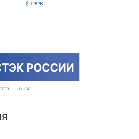
K-БЕЗ
О НАС
ия