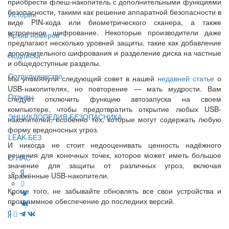
приобрести флеш-накопитель с дополнительными функциями
безопасности, такими как решение аппаратной безопасности в
История
виде PIN-кода или биометрического сканера, а также
встроенное шифрование. Некоторые производители даже
Архив номеров
предлагают несколько уровней защиты, такие как добавление
дополнительного шифрования и разделение диска на частные
Подписка
и общедоступные разделы.
Сотрудничество
Мы упомянули следующий совет в нашей
недавней статье
о
USB-накопителях, но повторение — мать мудрости. Вам
Отзывы
следует отключить функцию автозапуска на своем
компьютере, чтобы предотвратить открытие любых USB-
ЭНЦИКЛОПЕДИЯ БЕЗОПАСНИКА
накопителей, особенно тех, которые могут содержать любую
форму вредоносных угроз.
LEAK-БЕЗ
И никогда не стоит недооценивать ценность надёжного
решения для конечных точек, которое может иметь большое
О НАС
значение для защиты от различных угроз, включая
заражённые USB-накопители.
Кроме того, не забывайте обновлять все свои устройства и
программное обеспечение до последних версий.