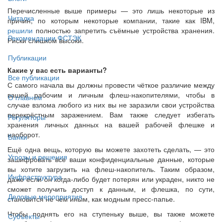
Перечисленные выше примеры — это лишь некоторые из
Читалка
причин, по которым некоторые компании, такие как IBM,
решили
полностью запретить съёмные устройства хранения.
Рекомендации ФСТЭК
Риски слишком высоки.
Публикации
Какие у вас есть варианты?
Все публикации
С самого начала вы должны провести чёткое различие между
вашей рабочим и личным флеш-накопителями, чтобы в
О главном
случае взлома любого из них вы не заразили свои устройства
перекрёстным заражением. Вам также следует избегать
Регуляторы
хранения личных данных на вашей рабочей флешке и
наоборот.
Банки
Ещё одна вещь, которую вы можете захотеть сделать, — это
Угрозы и решения
зашифровать все ваши конфиденциальные данные, которые
вы хотите загрузить на флеш-накопитель. Таким образом,
Инфраструктура
даже если он когда-либо будет потерян или украден, никто не
сможет получить доступ к данным, и флешка, по сути,
Деловые мероприятия
становится не чем иным, как модным пресс-папье.
Чтобы поднять его на ступеньку выше, вы также можете
Субъекты