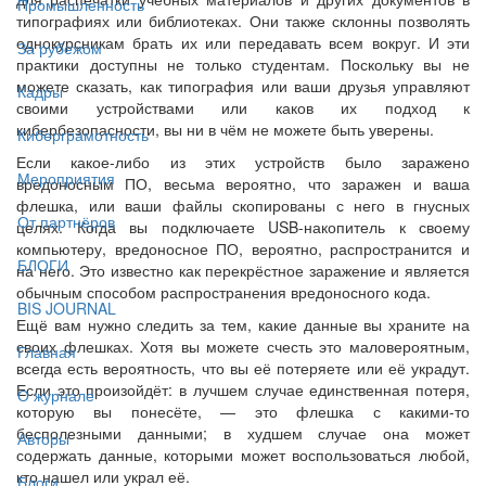
Промышленность
типографиях или библиотеках. Они также склонны позволять
однокурсникам брать их или передавать всем вокруг. И эти
За рубежом
практики доступны не только студентам. Поскольку вы не
можете сказать, как типография или ваши друзья управляют
Кадры
своими устройствами или каков их подход к
кибербезопасности, вы ни в чём не можете быть уверены.
Киберграмотность
Если какое-либо из этих устройств было заражено
Мероприятия
вредоносным ПО, весьма вероятно, что заражен и ваша
флешка, или ваши файлы скопированы с него в гнусных
От партнёров
целях. Когда вы подключаете USB-накопитель к своему
компьютеру, вредоносное ПО, вероятно, распространится и
БЛОГИ
на него. Это известно как перекрёстное заражение и является
обычным способом распространения вредоносного кода.
BIS JOURNAL
Ещё вам нужно следить за тем, какие данные вы храните на
своих флешках. Хотя вы можете счесть это маловероятным,
Главная
всегда есть вероятность, что вы её потеряете или её украдут.
Если это произойдёт: в лучшем случае единственная потеря,
О журнале
которую вы понесёте, — это флешка с какими-то
бесполезными данными; в худшем случае она может
Авторы
содержать данные, которыми может воспользоваться любой,
кто нашел или украл её.
Блоги