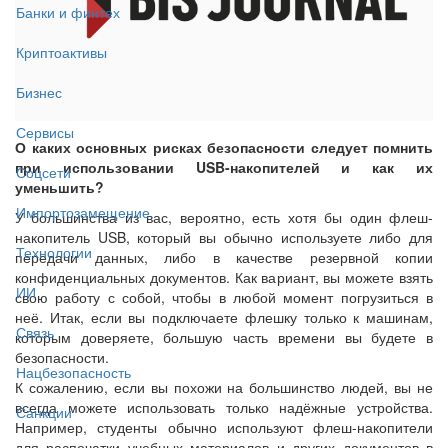
Банки и финтех
Криптоактивы
Бизнес
Сервисы
О каких основных рисках безопасности следует помнить
при использовании USB-накопителей и как их
Соцсети
уменьшить?
Импортозамещение
У большинства из вас, вероятно, есть хотя бы один флеш-
накопитель USB, который вы обычно используете либо для
Технологии
передачи данных, либо в качестве резервной копии
конфиденциальных документов. Как вариант, вы можете взять
ИИ
свою работу с собой, чтобы в любой момент погрузиться в
неё. Итак, если вы подключаете флешку только к машинам,
Связь
которым доверяете, большую часть времени вы будете в
безопасности.
Нацбезопасность
К сожалению, если вы похожи на большинство людей, вы не
всегда можете использовать только надёжные устройства.
Санкции
Например, студенты обычно используют флеш-накопители
для распечатки учебных материалов и других документов в