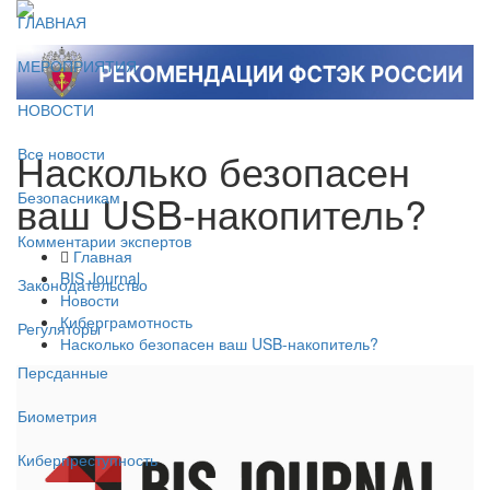
ГЛАВНАЯ
МЕРОПРИЯТИЯ
НОВОСТИ
Насколько безопасен
Все новости
ваш USB-накопитель?
Безопасникам
Комментарии экспертов
Главная
BIS Journal
Законодательство
Новости
Киберграмотность
Регуляторы
Насколько безопасен ваш USB-накопитель?
Персданные
Биометрия
Киберпреступность