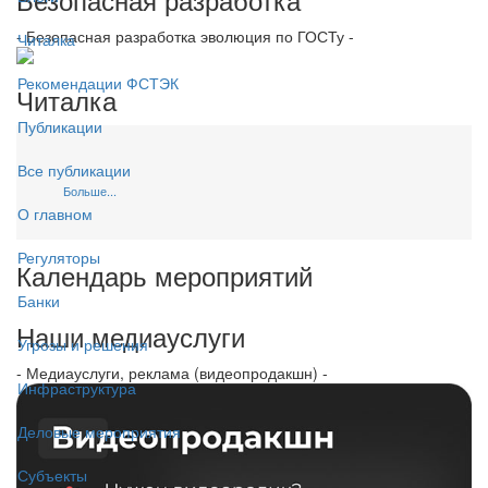
- Безопасная разработка эволюция по ГОСТу -
Читалка
Рекомендации ФСТЭК
Читалка
Публикации
Все публикации
Больше...
О главном
Регуляторы
Календарь мероприятий
Банки
Наши медиауслуги
Угрозы и решения
- Медиауслуги, реклама (видеопродакшн) -
Инфраструктура
Деловые мероприятия
Субъекты