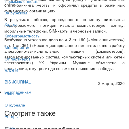
Промышленность
online-банкинга жертвы и оформлял кредиты в различных
финансовых организациях.
За рубежом
В результате обыска, проведенного по месту жительства
Кадры
подозреваемого, полиция изъяла компьютерную технику,
мобильные телефоны, SIM-карты и черновые записи.
Киберграмотность
Возбуждено уголовное дело по ч. 3 ст. 190 («Мошенничество»)
и ч. 1 ст. 361 («Несанкционированное вмешательство в работу
Мероприятия
электронно-вычислительных машин (компьютеров),
автоматизированных систем, компьютерных систем или сетей
От партнёров
электросвязи») УК Украины. Мужчине объявлено о
подозрении, ему грозит до восьми лет лишения свободы.
БЛОГИ
BIS JOURNAL
3 марта, 2020
Безопасникам
Главная
О журнале
Смотрите также
Авторы
Безопасная разработка
Блоги