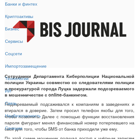
Банки и финтех
Криптоактивы
Бизнес
Сервисы
Соцсети
Импортозамещение
Сотрудники Департамента Киберполиции Национальной
Технологии
полиции Украины совместно со следователями полиции
и прокуратурой города Луцка задержали подозреваемого
ИИ
в мошенничестве с online-банкингом.
Связь
Подозреваемый подсаживался к компаниям в заведениях и
втирался в доверие. Затем просил телефон якобы для того,
Нацбезопасность
чтобы позвонить. Далее с помощью функции восстановления
пароля фигурант менял финансовый номер потерпевшего на
Санкции
свой для того, чтобы SMS от банка приходили уже ему.
По этой схеме мошенник получал доступ к учётным записям