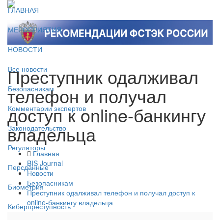
ГЛАВНАЯ
МЕРОПРИЯТИЯ
НОВОСТИ
Преступник одалживал
Все новости
телефон и получал
Безопасникам
доступ к online-банкингу
Комментарии экспертов
владельца
Законодательство
Регуляторы
Главная
BIS Journal
Персданные
Новости
Безопасникам
Биометрия
Преступник одалживал телефон и получал доступ к
online-банкингу владельца
Киберпреступность