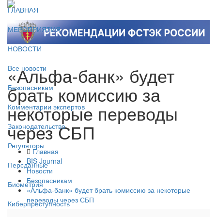
ГЛАВНАЯ
МЕРОПРИЯТИЯ
НОВОСТИ
«Альфа-банк» будет
Все новости
брать комиссию за
Безопасникам
некоторые переводы
Комментарии экспертов
через СБП
Законодательство
Регуляторы
Главная
BIS Journal
Персданные
Новости
Безопасникам
Биометрия
«Альфа-банк» будет брать комиссию за некоторые
переводы через СБП
Киберпреступность