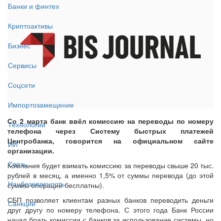
Банки и финтех
Криптоактивы
Бизнес
Сервисы
Соцсети
Импортозамещение
Со 2 марта банк ввёл комиссию на переводы по номеру
Технологии
телефона через Систему быстрых платежей
Центробанка, говорится на официальном сайте
ИИ
организации.
Связь
Компания будет взимать комиссию за переводы свыше 20 тыс.
рублей в месяц, а именно 1,5% от суммы перевода (до этой
Нацбезопасность
суммы операции бесплатны).
СБП позволяет клиентам разных банков переводить деньги
Санкции
друг другу по номеру телефона. С этого года Банк России
начал брать комиссии с банков за использование системы, но