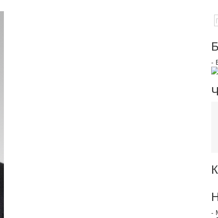
Б
-
Ч
К
Н
-