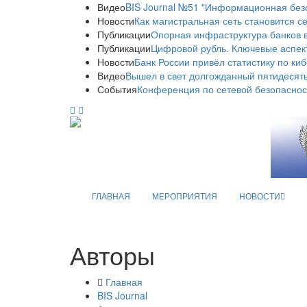
Видео
BIS Journal №51 "Информационная без
Новости
Как магистральная сеть становится с
Публикации
Опорная инфраструктура банков в
Публикации
Цифровой рубль. Ключевые аспек
Новости
Банк России привёл статистику по ки
Видео
Вышел в свет долгожданный пятидесяты
События
Конференция по сетевой безопаснос
ГЛАВНАЯ
МЕРОПРИЯТИЯ
НОВОСТИ
Авторы
Главная
BIS Journal