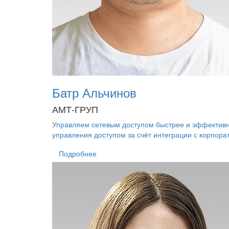
Батр Альчинов
АМТ-ГРУП
Управляем сетевым доступом быстрее и эффективн
управления доступом за счёт интеграции с корпор
Подробнее