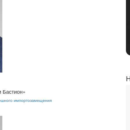
Н
и Бастион»
пешного импортозамещения