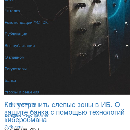
Читалка
Рекомендации ФСТЭК
Публикации
Все публикации
О главном
Регуляторы
Банки
Угрозы и решения
Как устранить слепые зоны в ИБ. О
Инфраструктура
защите банка с помощью технологий
Деловые мероприятия
киберобмана
Субъекты
27 февраля, 2023