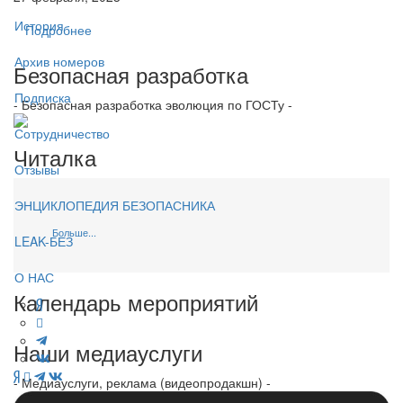
История
Подробнее
Архив номеров
Безопасная разработка
Подписка
- Безопасная разработка эволюция по ГОСТу -
Сотрудничество
Читалка
Отзывы
ЭНЦИКЛОПЕДИЯ БЕЗОПАСНИКА
Больше...
LEAK-БЕЗ
О НАС
Календарь мероприятий
Наши медиауслуги
- Медиауслуги, реклама (видеопродакшн) -