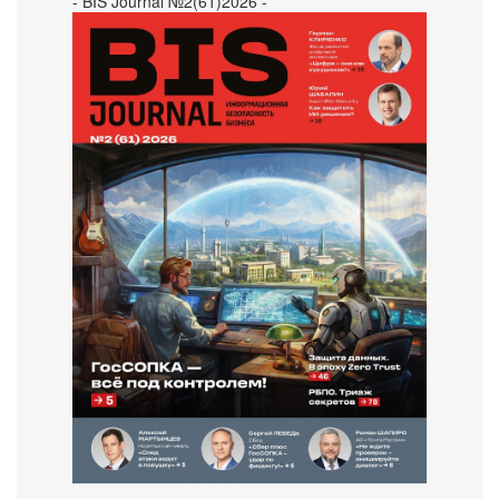
- BIS Journal №2(61)2026 -