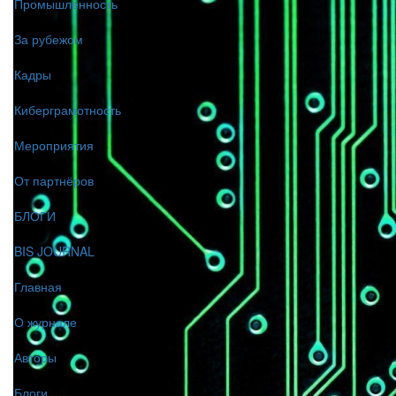
Промышленность
За рубежом
Кадры
Киберграмотность
Мероприятия
От партнёров
БЛОГИ
BIS JOURNAL
Главная
О журнале
Авторы
Блоги