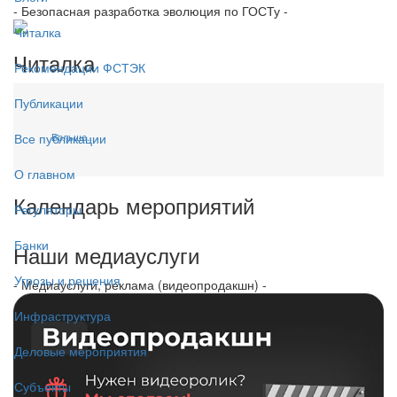
- Безопасная разработка эволюция по ГОСТу -
Читалка
Читалка
Рекомендации ФСТЭК
Публикации
Больше...
Все публикации
О главном
Календарь мероприятий
Регуляторы
Банки
Наши медиауслуги
Угрозы и решения
- Медиауслуги, реклама (видеопродакшн) -
Инфраструктура
Деловые мероприятия
Субъекты