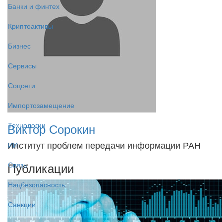
Банки и финтех
Криптоактивы
Бизнес
Сервисы
Соцсети
Импортозамещение
Виктор Сорокин
Технологии
Институт проблем передачи информации РАН
ИИ
Публикации
Связь
Нацбезопасность
Санкции