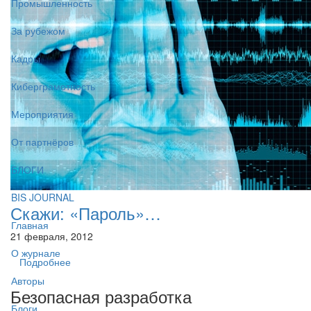
Промышленность
За рубежом
Кадры
Киберграмотность
Мероприятия
От партнёров
БЛОГИ
BIS JOURNAL
Скажи: «Пароль»…
Главная
21 февраля, 2012
О журнале
Подробнее
Авторы
Безопасная разработка
Блоги