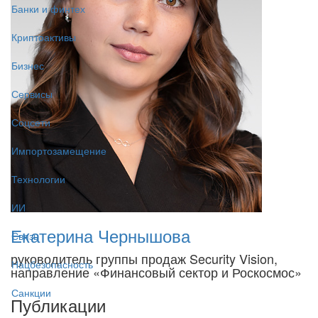
Банки и финтех
Криптоактивы
Бизнес
Сервисы
Соцсети
Импортозамещение
Технологии
ИИ
Екатерина Чернышова
Связь
руководитель группы продаж Security Vision,
Нацбезопасность
направление «Финансовый сектор и Роскосмос»
Санкции
Публикации