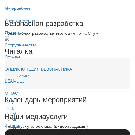
Подробнее
История
Безопасная разработка
Архив номеров
Подписка
- Безопасная разработка эволюция по ГОСТу -
Сотрудничество
Читалка
Отзывы
ЭНЦИКЛОПЕДИЯ БЕЗОПАСНИКА
Больше...
LEAK-БЕЗ
О НАС
Календарь мероприятий
Наши медиауслуги
- Медиауслуги, реклама (видеопродакшн) -