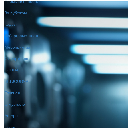
Промышленность
За рубежом
Кадры
Киберграмотность
Мероприятия
От партнёров
БЛОГИ
BIS JOURNAL
Главная
О журнале
Авторы
Блоги