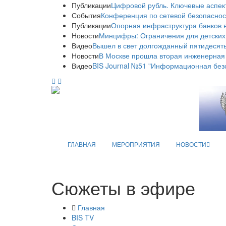
Публикации
Цифровой рубль. Ключевые аспек
События
Конференция по сетевой безопаснос
Публикации
Опорная инфраструктура банков в
Новости
Минцифры: Ограничения для детских
Видео
Вышел в свет долгожданный пятидесяты
Новости
В Москве прошла вторая инженерная
Видео
BIS Journal №51 "Информационная без
ГЛАВНАЯ
МЕРОПРИЯТИЯ
НОВОСТИ
Сюжеты в эфире
Главная
BIS TV