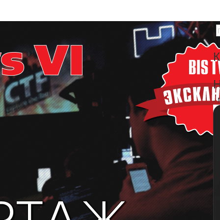
К
Н
-