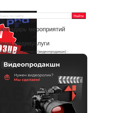
алендарь мероприятий
аши медиауслуги
 Медиауслуги, реклама (видеопродакшн) -