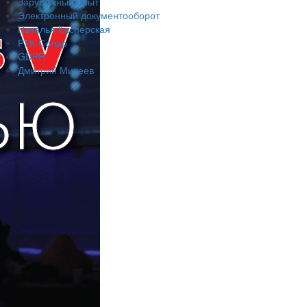
Зарубежный опыт
Электронный документооборот
Наталья Касперская
РТК-Солар
GDPR
Дмитрий Михеев