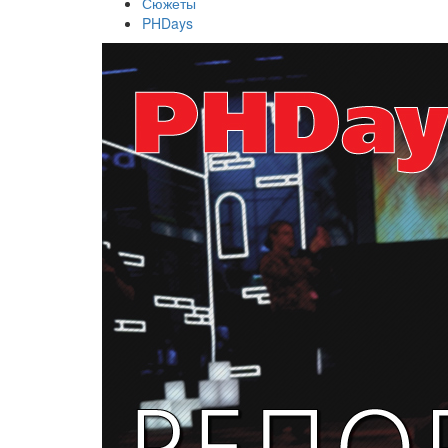
Сюжеты
PHDays