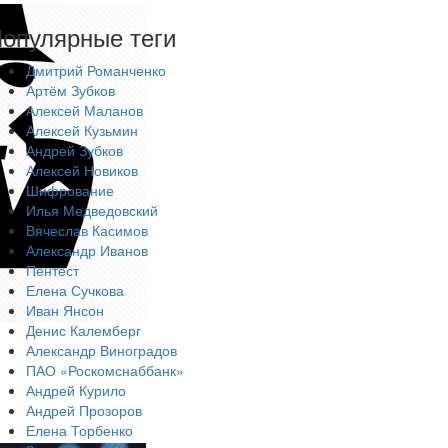
опулярные теги
Дмитрий Романченко
Артём Зубков
Алексей Маланов
Алексей Кузьмин
Андрей Зубков
Алексей Новиков
Шифрование
Илья Медведовский
Вячеслав Касимов
Александр Иванов
Пентест
Елена Сучкова
Иван Янсон
Денис Калемберг
Александр Виноградов
ПАО «Роскомснаббанк»
Андрей Курило
Андрей Прозоров
Елена Торбенко