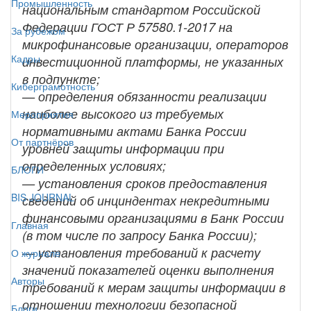
Промышленность
национальным стандартом Российской
Федерации ГОСТ Р 57580.1-2017 на
За рубежом
микрофинансовые организации, операторов
Кадры
инвестиционной платформы, не указанных
в подпункте;
Киберграмотность
— определения обязанности реализации
наиболее высокого из требуемых
Мероприятия
нормативными актами Банка России
От партнёров
уровней защиты информации при
определенных условиях;
БЛОГИ
— установления сроков предоставления
BIS JOURNAL
сведений об инциндентах некредитными
финансовыми организациями в Банк России
Главная
(в том числе по запросу Банка России);
— установления требований к расчету
О журнале
значений показателей оценки выполнения
Авторы
требований к мерам защиты информации в
отношении технологии безопасной
Блоги