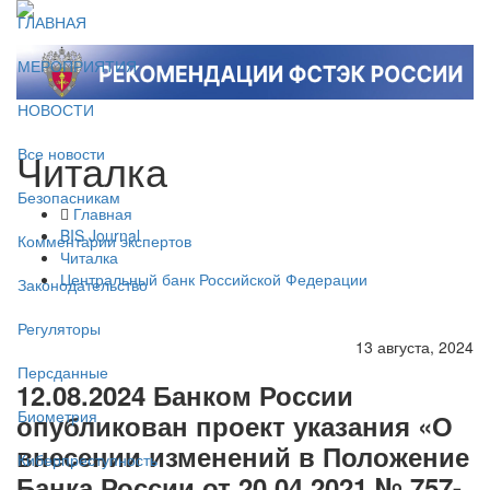
ГЛАВНАЯ
МЕРОПРИЯТИЯ
НОВОСТИ
Читалка
Все новости
Безопасникам
Главная
BIS Journal
Комментарии экспертов
Читалка
Центральный банк Российской Федерации
Законодательство
Регуляторы
13 августа, 2024
Персданные
12.08.2024 Банком России
Биометрия
опубликован проект указания «О
внесении изменений в Положение
Киберпреступность
Банка России от 20.04.2021 № 757-