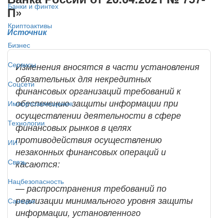
Банки и финтех
П»
Криптоактивы
Источник
Бизнес
Сервисы
Изменения вносятся в части установления
обязательных для некредитных
Соцсети
финансовых организаций требований к
обеспечению защиты информации при
Импортозамещение
осуществлении деятельности в сфере
Технологии
финансовых рынков в целях
противодействия осуществлению
ИИ
незаконных финансовых операций и
Связь
касаются:
Нацбезопасность
— распространения требований по
реализации минимального уровня защиты
Санкции
информации, установленного