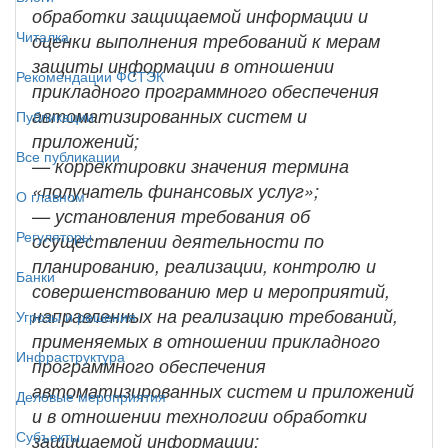
обработки защищаемой информации и
Читалка
оценки выполнения требований к мерам
защиты информации в отношении
Рекомендации ФСТЭК
прикладного программного обеспечения
автоматизированных систем и
Публикации
приложений;
Все публикации
— корректировки значения термина
«получатель финансовых услуг»;
О главном
— установления требования об
Регуляторы
осуществлении деятельности по
планированию, реализации, контролю и
Банки
совершенствованию мер и мероприятий,
направленных на реализацию требований,
Угрозы и решения
применяемых в отношении прикладного
Инфраструктура
программного обеспечения
автоматизированных систем и приложений
Деловые мероприятия
и в отношении технологии обработки
Субъекты
защищаемой информации;