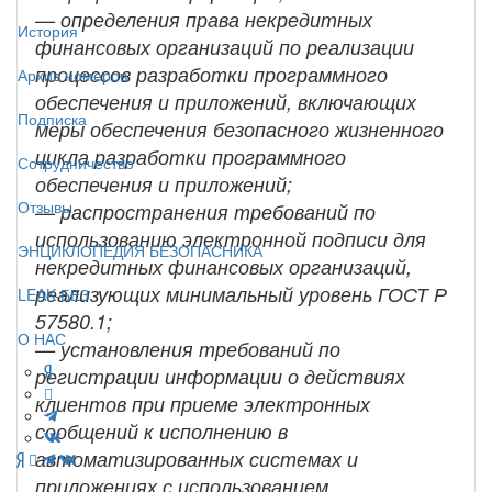
— определения права некредитных
История
финансовых организаций по реализации
процессов разработки программного
Архив номеров
обеспечения и приложений, включающих
Подписка
меры обеспечения безопасного жизненного
цикла разработки программного
Сотрудничество
обеспечения и приложений;
Отзывы
— распространения требований по
использованию электронной подписи для
ЭНЦИКЛОПЕДИЯ БЕЗОПАСНИКА
некредитных финансовых организаций,
реализующих минимальный уровень ГОСТ Р
LEAK-БЕЗ
57580.1;
О НАС
— установления требований по
регистрации информации о действиях
клиентов при приеме электронных
сообщений к исполнению в
автоматизированных системах и
приложениях с использованием