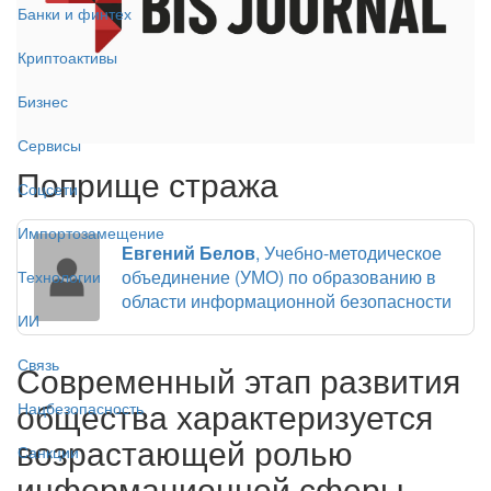
Банки и финтех
Криптоактивы
Бизнес
Сервисы
Поприще стража
Соцсети
Импортозамещение
Евгений Белов
, Учебно-методическое
объединение (УМО) по образованию в
Технологии
области информационной безопасности
ИИ
Связь
Современный этап развития
общества характеризуется
Нацбезопасность
возрастающей ролью
Санкции
информационной сферы –