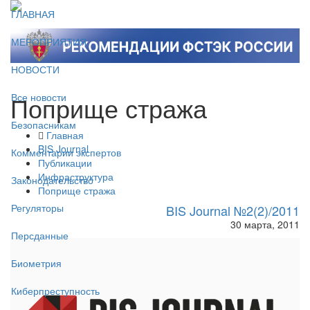
ГЛАВНАЯ
МЕРОПРИЯТИЯ
НОВОСТИ
Поприще стража
Все новости
Безопасникам
Главная
BIS Journal
Комментарии экспертов
Публикации
Инфраструктура
Законодательство
Поприще стража
Регуляторы
BIS Journal №2(2)/2011
30 марта, 2011
Персданные
Биометрия
Киберпреступность