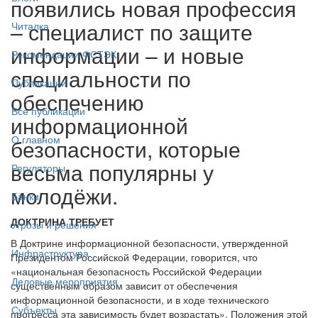
появились новая профессия
– специалист по защите
Читалка
информации – и новые
Рекомендации ФСТЭК
специальности по
Публикации
обеспечению
Все публикации
информационной
О главном
безопасности, которые
весьма популярны у
Регуляторы
молодёжи.
Банки
ДОКТРИНА ТРЕБУЕТ
Угрозы и решения
В Доктрине информационной безопасности, утвержденной
Инфраструктура
Президентом Российской Федерации, говорится, что
«национальная безопасность Российской Федерации
Деловые мероприятия
существенным образом зависит от обеспечения
информационной безопасности, и в ходе технического
Субъекты
прогресса эта зависимость будет возрастать». Положения этой