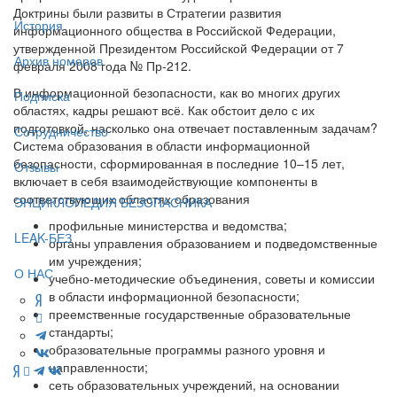
Доктрины были развиты в Стратегии развития
История
информационного общества в Российской Федерации,
утвержденной Президентом Российской Федерации от 7
Архив номеров
февраля 2008 года № Пр-212.
В информационной безопасности, как во многих других
Подписка
областях, кадры решают всё. Как обстоит дело с их
подготовкой, насколько она отвечает поставленным задачам?
Сотрудничество
Система образования в области информационной
безопасности, сформированная в последние 10–15 лет,
Отзывы
включает в себя взаимодействующие компоненты в
соответствующих областях образования
ЭНЦИКЛОПЕДИЯ БЕЗОПАСНИКА
профильные министерства и ведомства;
LEAK-БЕЗ
органы управления образованием и подведомственные
им учреждения;
О НАС
учебно-методические объединения, советы и комиссии
в области информационной безопасности;
преемственные государственные образовательные
стандарты;
образовательные программы разного уровня и
направленности;
сеть образовательных учреждений, на основании