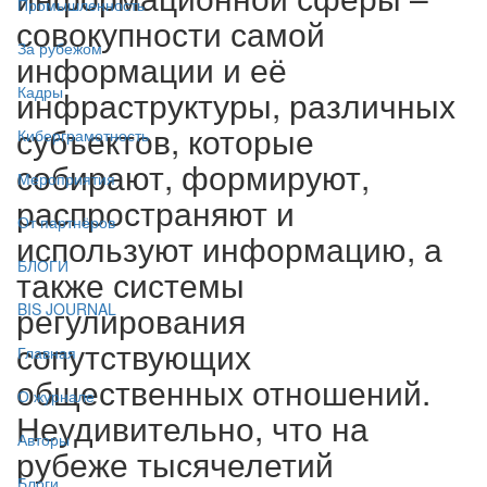
Промышленность
совокупности самой
За рубежом
информации и её
Кадры
инфраструктуры, различных
субъектов, которые
Киберграмотность
собирают, формируют,
Мероприятия
распространяют и
От партнёров
используют информацию, а
БЛОГИ
также системы
регулирования
BIS JOURNAL
сопутствующих
Главная
общественных отношений.
О журнале
Неудивительно, что на
Авторы
рубеже тысячелетий
Блоги